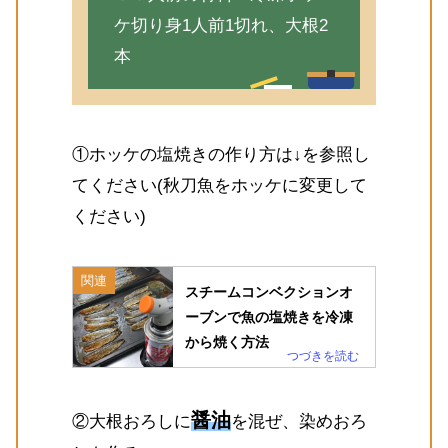
ケ切り身1人前1切れ、大根2
本
①ホッケの塩焼きの作り方は↓を参照し
てください(秋刀魚をホッケに変更して
ください)
関連
スチームコンベクションオ
ーブンで魚の塩焼きを冷凍
から焼く方法
醤油
②大根おろしに
を混ぜ、染めおろ