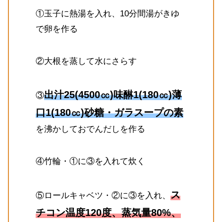
①玉子に熱湯を入れ、10分間湯がきゆ
で卵を作る
②大根を蒸して水にさらす
出汁25(4500㏄)味醂1(180㏄)薄
③
口1(180㏄)砂糖・ガラスープの素
を沸かしておでんだしを作る
④竹輪・①に③を入れて炊く
ス
⑤ロールキャベツ・②に③を入れ、
チコン温度120度、蒸気量80%、