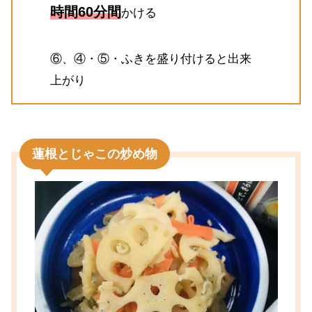
時間60分間
かける
⑥、④・⑤・ふきを盛り付けると出来
上がり
蓮根とじゃこの炒め物