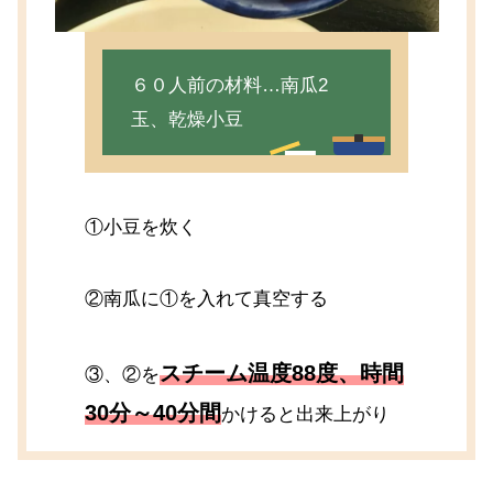
６０人前の材料…南瓜2
玉、乾燥小豆
①小豆を炊く
②南瓜に①を入れて真空する
スチーム温度88度、時間
③、②を
30分～40分間
かけると出来上がり