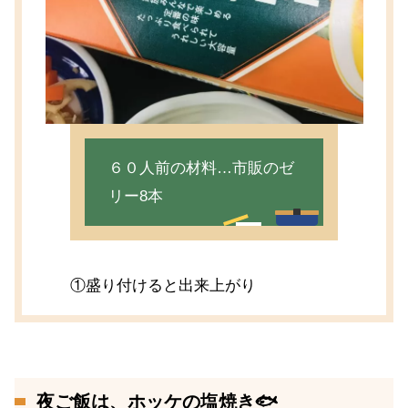
６０人前の材料…市販のゼ
リー8本
①盛り付けると出来上がり
夜ご飯は、ホッケの塩焼き🐟