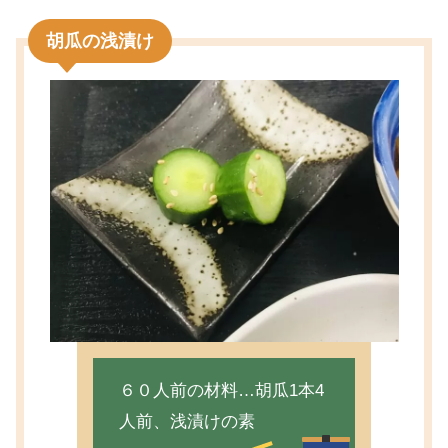
胡瓜の浅漬け
６０人前の材料…胡瓜1本4
人前、浅漬けの素