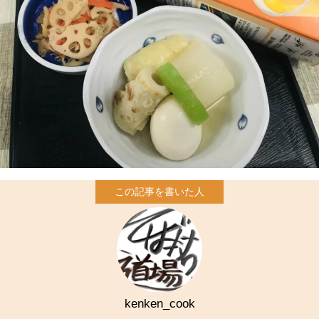
kenken_cook