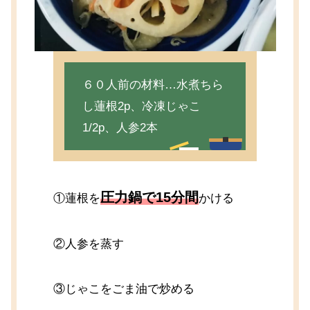
６０人前の材料…水煮ちら
し蓮根2p、冷凍じゃこ
1/2p、人参2本
圧力鍋で15分間
①蓮根を
かける
②人参を蒸す
③じゃこをごま油で炒める