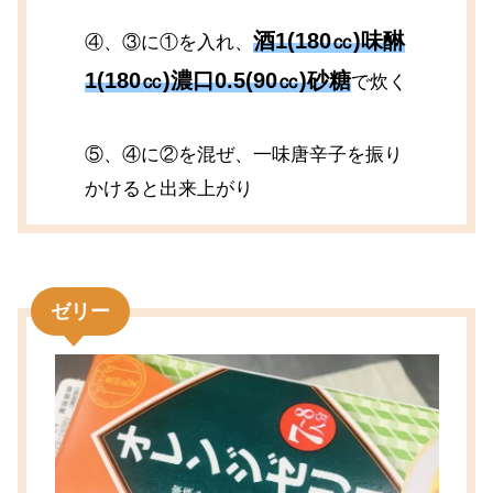
酒1(180㏄)味醂
④、③に①を入れ、
1(180㏄)濃口0.5(90㏄)砂糖
で炊く
⑤、④に②を混ぜ、一味唐辛子を振り
かけると出来上がり
ゼリー