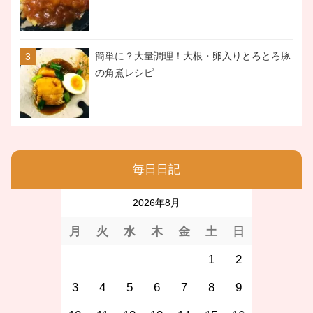
簡単に？大量調理！大根・卵入りとろとろ豚
の角煮レシピ
毎日日記
2026年8月
月
火
水
木
金
土
日
1
2
3
4
5
6
7
8
9