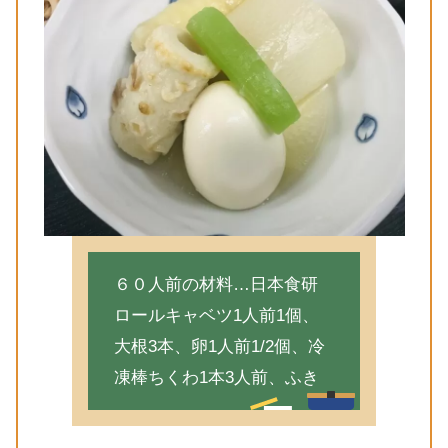
６０人前の材料…日本食研
ロールキャベツ1人前1個、
大根3本、卵1人前1/2個、冷
凍棒ちくわ1本3人前、ふき