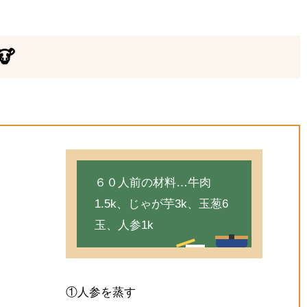

６０人前の材料…牛肉
1.5k、じゃが芋3k、玉葱6
玉、人参1k
①人参を蒸す