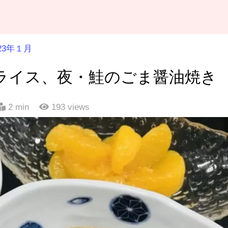
023年１月
ーライス、夜・鮭のごま醤油焼き
2 min
193
views