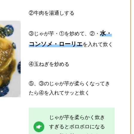
②牛肉を湯通しする
水・
③じゃが芋・①を炒めて、②・
コンソメ・ローリエ
を入れて炊く
④玉ねぎを炒める
⑤、③のじゃが芋が柔らくなってき
たら④を入れてサッと炊く
じゃが芋を柔らかく炊き
すぎるとボロボロになる