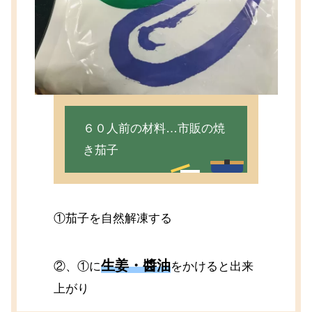
６０人前の材料…市販の焼
き茄子
①茄子を自然解凍する
生姜・醬油
②、①に
をかけると出来
上がり