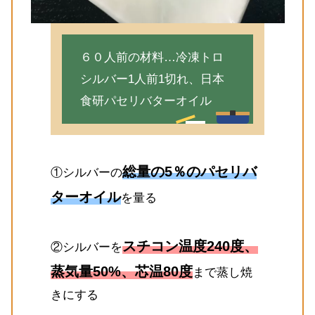
６０人前の材料…冷凍トロ
シルバー1人前1切れ、日本
食研パセリバターオイル
総量の5％のパセリバ
①シルバーの
ターオイル
を量る
スチコン温度240度、
②シルバーを
蒸気量50%、芯温80度
まで蒸し焼
きにする