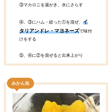
③マカロニを湯がき、水にさらす
イ
④、③にハム・絞った①を混ぜ、
タリアンドレ・マヨネーズ
で味付
けをする
⑤、④に②を混ぜると出来上がり
みかん缶