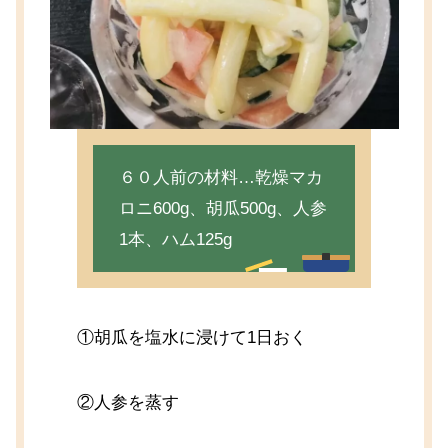
６０人前の材料…乾燥マカ
ロニ600g、胡瓜500g、人参
1本、ハム125g
①胡瓜を塩水に浸けて1日おく
②人参を蒸す