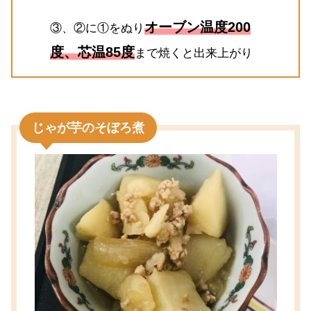
オーブン温度200
③、②に①をぬり
度、芯温85度
まで焼くと出来上がり
じゃが芋のそぼろ煮