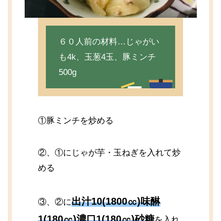
６０人前の材料…じゃがい
も4k、玉葱4玉、豚ミンチ
500g
①豚ミンチを炒める
②、①にじゃが芋・玉ねぎを入れて炒
める
出汁10(1800㏄)味醂
③、②に
1(180㏄)濃口1(180㏄)砂糖
を入れ