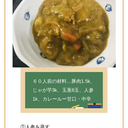
６０人前の材料…豚肉1.5k、
じゃが芋3k、玉葱6玉、人参
1k、カレールー甘口・中辛
①人参を蒸す