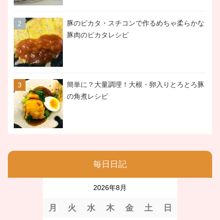
豚のピカタ・スチコンで作るめちゃ柔らかな
豚肉のピカタレシピ
簡単に？大量調理！大根・卵入りとろとろ豚
の角煮レシピ
毎日日記
2026年8月
月
火
水
木
金
土
日