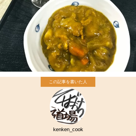
kenken_cook