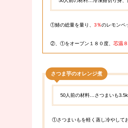
50人前の材料…冷凍鰆切り身
①鰆の総量を量り、
3％
のレモンペ
②、①をオーブン１８０度、
芯温８
さつま芋のオレンジ煮
50人前の材料…さつまいも3.
①さつまいもを軽く蒸し冷やして