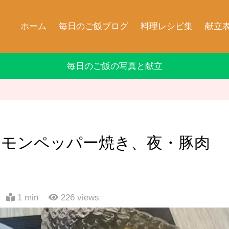
ホーム
毎日のご飯ブログ
料理レシピ集
献立
毎日のご飯の写真と献立
レモンペッパー焼き、夜・豚肉
1 min
226
views