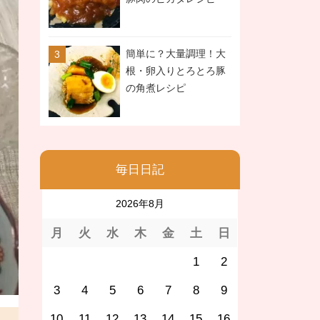
簡単に？大量調理！大
根・卵入りとろとろ豚
の角煮レシピ
毎日日記
2026年8月
月
火
水
木
金
土
日
1
2
3
4
5
6
7
8
9
10
11
12
13
14
15
16