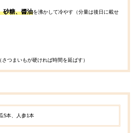
、砂糖、醬油
を沸かして冷やす（分量は後日に載せ
（さつまいもが硬ければ時間を延ばす）
瓜5本、人参1本