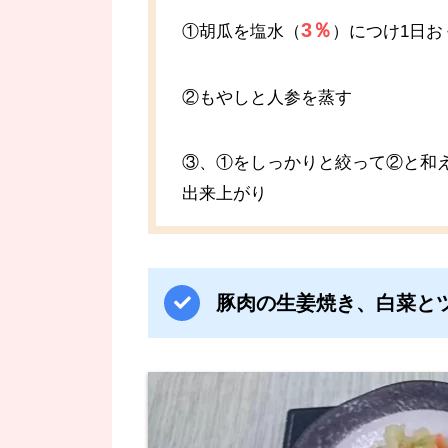
3％
①胡瓜を塩水（
）につけ1日お
②もやしと人参を蒸す
③、①をしっかりと絞って②と和
出来上がり
豚肉の生姜焼き、白菜と