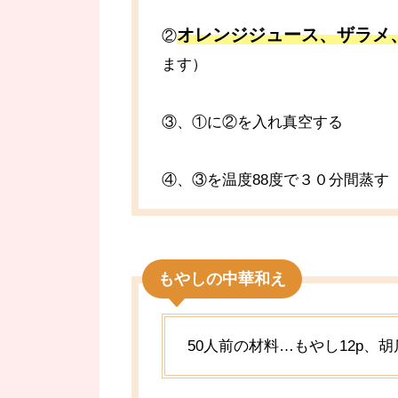
オレンジジュース、ザラメ
②
ます）
③、①に②を入れ真空する
④、③を温度88度で３０分間蒸す
もやしの中華和え
50人前の材料…もやし12p、胡