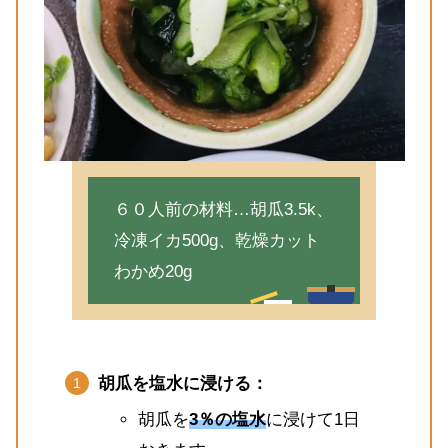
６０人前の材料…胡瓜3.5k、
冷凍イカ500g、乾燥カット
わかめ20g
胡瓜を塩水に浸ける：
胡瓜を
3％の塩水
に浸けて1日