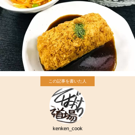
kenken_cook