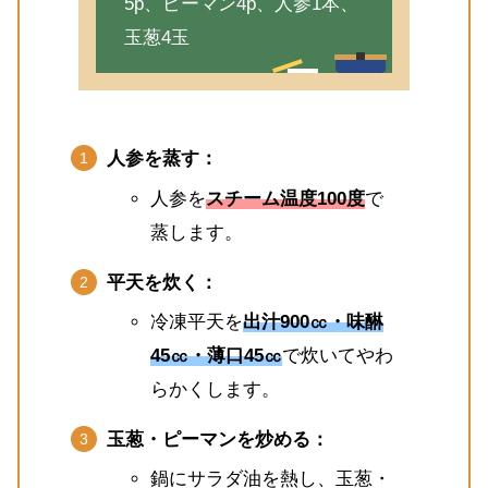
5p、ピーマン4p、人参1本、
玉葱4玉
人参を蒸す：
人参を
スチーム温度100度
で
蒸します。
平天を炊く：
冷凍平天を
出汁900㏄・味醂
45㏄・薄口45㏄
で炊いてやわ
らかくします。
玉葱・ピーマンを炒める：
鍋にサラダ油を熱し、玉葱・