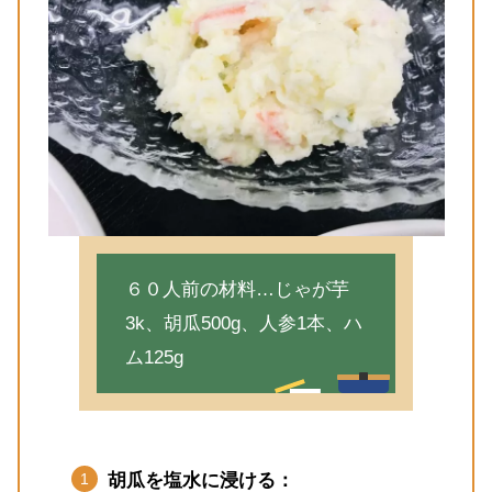
６０人前の材料…じゃが芋
3k、胡瓜500g、人参1本、ハ
ム125g
胡瓜を塩水に浸ける：