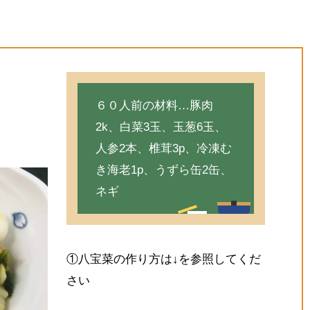
６０人前の材料…豚肉
2k、白菜3玉、玉葱6玉、
人参2本、椎茸3p、冷凍む
き海老1p、うずら缶2缶、
ネギ
①八宝菜の作り方は↓を参照してくだ
さい