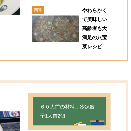
関連
やわらかく
て美味しい
高齢者も大
満足の八宝
菜レシピ
６０人前の材料…冷凍餃
子1人前2個