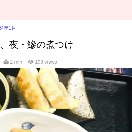
24年1月
菜、夜・鰺の煮つけ
2 min
198
views