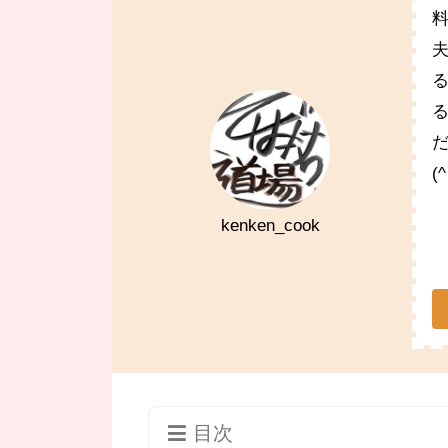
(
kenken_cook
目次