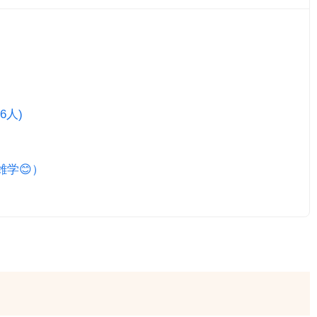
6人)
雑学😊）