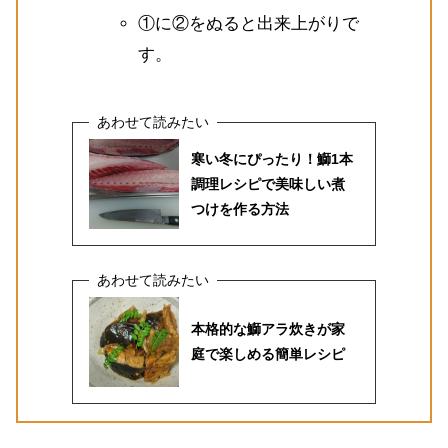
①に②をぬると出来上がりで
す。
寒い冬にぴったり！鰤1本
調理レシピで美味しい煮
つけを作る方法
本格的な鰤アラ炊きが家
庭で楽しめる簡単レシピ