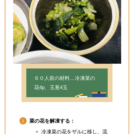
６０人前の材料…冷凍菜の
花4p、玉葱4玉
菜の花を解凍する：
冷凍菜の花をザルに移し、流