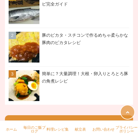
ピ完全ガイド
豚のピカタ・スチコンで作るめちゃ柔らかな
豚肉のピカタレシピ
簡単に？大量調理！大根・卵入りとろとろ豚
の角煮レシピ
毎日日記
毎日のご飯ブ
プライバシー
ホーム
料理レシピ集
献立表
お問い合わせ
ログ
ポリシー