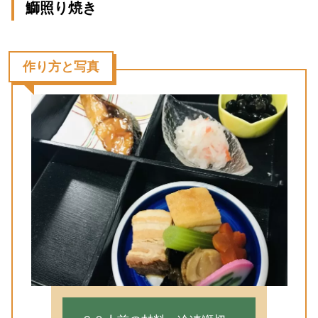
鰤照り焼き
作り方と写真