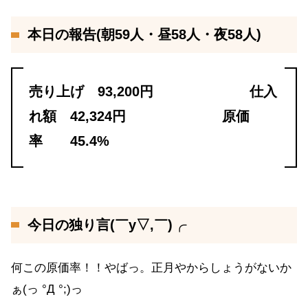
本日の報告(朝59人・昼58人・夜58人)
売り上げ 93,200円 仕入
れ額 42,324円 原価
率 45.4%
今日の独り言(￣y▽,￣)╭
何この原価率！！やばっ。正月やからしょうがないか
ぁ(っ °Д °;)っ