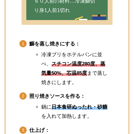
６０人前の材料…冷凍鰤切
り身1人前1切れ
鰤を蒸し焼きにする：
冷凍ブリをホテルパンに並
べ、
スチコン温度280度、蒸
気量50%、芯温85度
まで蒸し
焼きにします。
照り焼きソースを作る：
鍋に
日本食研ぬったれ・砂糖
を入れて加熱します。
仕上げ：