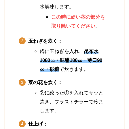
水解凍します。
この時に硬い茎の部分を
取り除いてください
。
玉ねぎを炊く：
鍋に玉ねぎを入れ、
昆布水
1080㏄・味醂180㏄・薄口90
㏄・砂糖
で炊きます。
菜の花を炊く：
②に絞った①を入れてサッと
炊き、ブラストチラーで冷ま
します。
仕上げ：