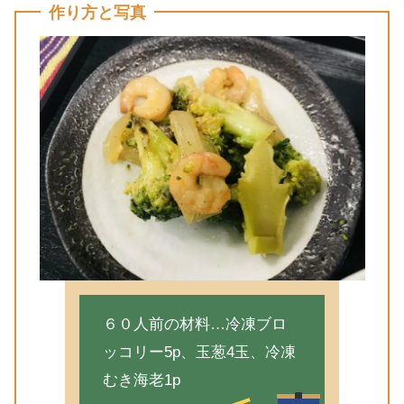
作り方と写真
６０人前の材料…冷凍ブロ
ッコリー5p、玉葱4玉、冷凍
むき海老1p