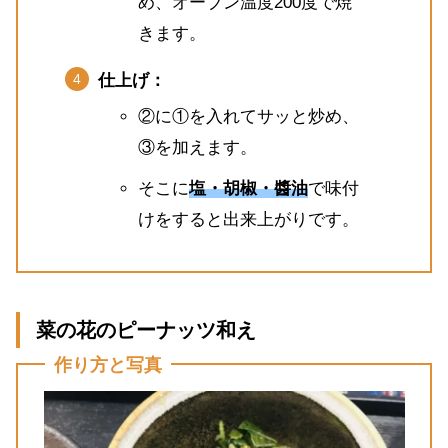
め、オーブン温度200度で焼
きます。
仕上げ：
②に①を入れてサッと炒め、
③を加えます。
そこに
塩・胡椒・醬油
で味付
けをすると出来上がりです。
菜の花のピーナッツ和え
作り方と写真