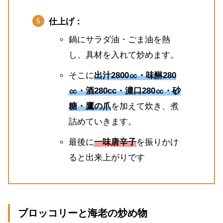
仕上げ：
鍋にサラダ油・ごま油を熱
し、具材を入れて炒めます。
そこに
出汁2800㏄・味醂280
㏄・酒280cc・濃口280㏄・砂
糖・鷹の爪
を加えて炊き、煮
詰めていきます。
最後に
一味唐辛子
を振りかけ
ると出来上がりです
ブロッコリーと海老の炒め物