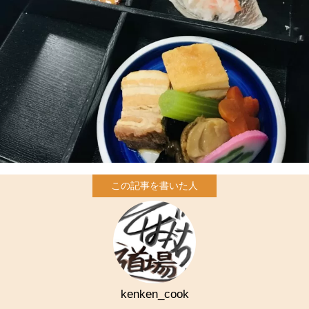
kenken_cook