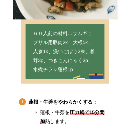
６０人前の材料…サムギョ
プサル用豚肉2k、大根5k、
人参1k、洗いごぼう3束、椎
茸3p、つきこんにゃく3p、
水煮チラシ蓮根1p
蓮根・牛蒡をやわらかくする：
蓮根・牛蒡を
圧力鍋で15分間
加
熱します。