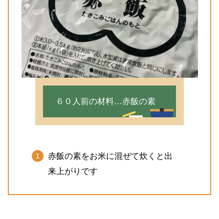
６０人前の材料…赤飯の素
赤飯の素をお米に混ぜて炊くと出
来上がりです