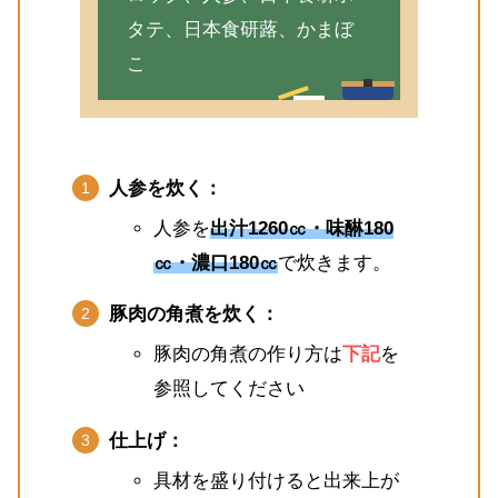
タテ、日本食研蕗、かまぼ
こ
人参を炊く：
人参を
出汁1260㏄・味醂180
㏄・濃口180㏄
で炊きます。
豚肉の角煮を炊く：
豚肉の角煮の作り方は
下記
を
参照してください
仕上げ：
具材を盛り付けると出来上が