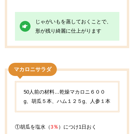
じゃがいもを蒸しておくことで、
形が残り綺麗に仕上がります
マカロニサラダ
50人前の材料…乾燥マカロニ６００
g、胡瓜５本、ハム１２５g、人参１本
①胡瓜を塩水（
3％
）につけ1日おく