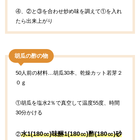
④、②と③を合わせ炒め味を調えて①を入れ
たら出来上がり
胡瓜の酢の物
50人前の材料…胡瓜30本、乾燥カット若芽２
０ｇ
①胡瓜を塩水2％で真空して温度55度、時間
30分かける
水1(180㏄)味醂1(180㏄)酢(180㏄)砂
②