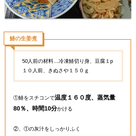
鰆の生姜煮
50人前の材料…冷凍鰆切り身、豆腐１p
１０人前、きぬさや１５０ｇ
温度１６０度、蒸気量
①鰆をスチコンで
80％、時間10分
かける
②、①の灰汁をしっかりふく