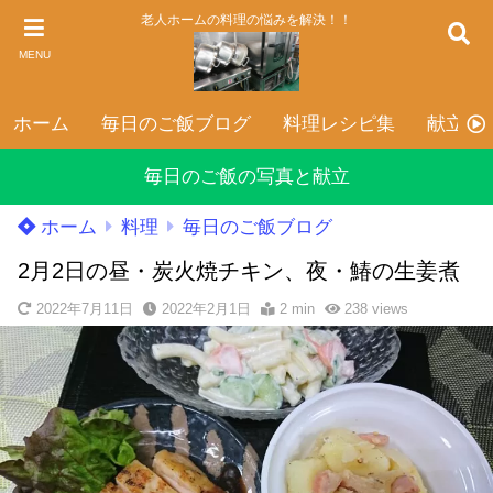
老人ホームの料理の悩みを解決！！
MENU
ホーム
毎日のご飯ブログ
料理レシピ集
献立表
毎日のご飯の写真と献立
ホーム
料理
毎日のご飯ブログ
2月2日の昼・炭火焼チキン、夜・鰆の生姜煮
2022年7月11日
2022年2月1日
2 min
238
views