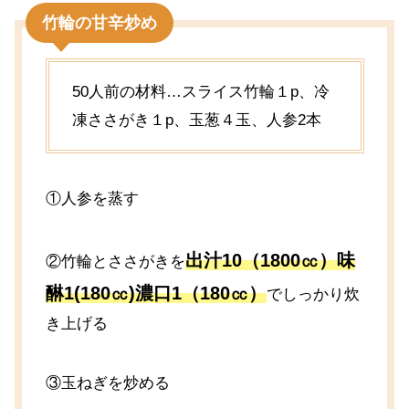
竹輪の甘辛炒め
50人前の材料…スライス竹輪１p、冷
凍ささがき１p、玉葱４玉、人参2本
①人参を蒸す
出汁10（1800㏄）味
②竹輪とささがきを
醂1(180㏄)濃口1（180㏄）
でしっかり炊
き上げる
③玉ねぎを炒める