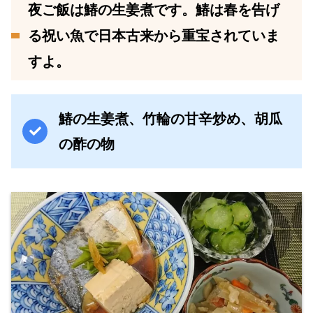
夜ご飯は鰆の生姜煮です。鰆は春を告げ
る祝い魚で日本古来から重宝されていま
すよ。
鰆の生姜煮、竹輪の甘辛炒め、胡瓜
の酢の物