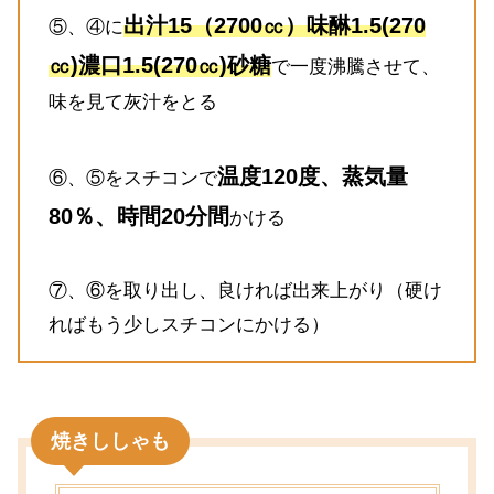
出汁15（2700㏄）味醂1.5(270
⑤、④に
㏄)濃口1.5(270㏄)砂糖
で一度沸騰させて、
味を見て灰汁をとる
温度120度、蒸気量
⑥、⑤をスチコンで
80％、時間20分間
かける
⑦、⑥を取り出し、良ければ出来上がり（硬け
ればもう少しスチコンにかける）
焼きししゃも