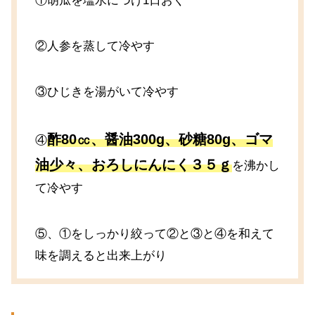
①胡瓜を塩水につけ1日おく
②人参を蒸して冷やす
③ひじきを湯がいて冷やす
酢80㏄、醤油300g、砂糖80g、ゴマ
④
油少々、おろしにんにく３５ｇ
を沸かし
て冷やす
⑤、①をしっかり絞って②と③と④を和えて
味を調えると出来上がり