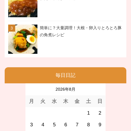
簡単に？大量調理！大根・卵入りとろとろ豚
の角煮レシピ
毎日日記
2026年8月
月
火
水
木
金
土
日
1
2
3
4
5
6
7
8
9