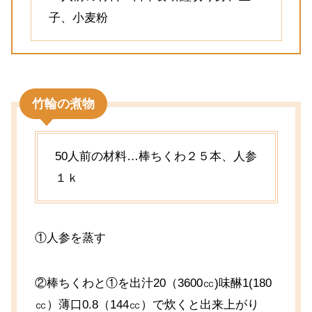
子、小麦粉
竹輪の煮物
50人前の材料…棒ちくわ２５本、人参
１ｋ
①人参を蒸す
②棒ちくわと①を出汁20（3600㏄)味醂1(180
㏄）薄口0.8（144㏄）で炊くと出来上がり