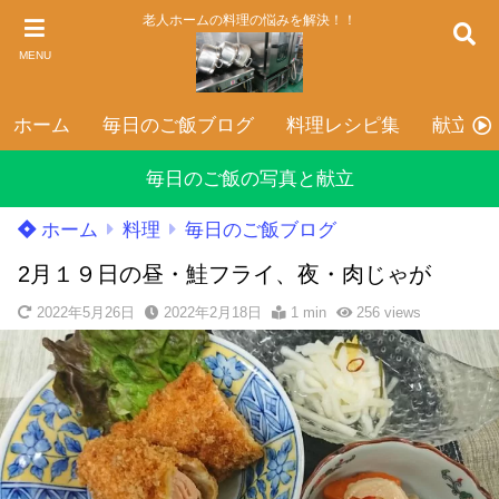
老人ホームの料理の悩みを解決！！
MENU
ホーム
毎日のご飯ブログ
料理レシピ集
献立表
毎日のご飯の写真と献立
ホーム
料理
毎日のご飯ブログ
2月１９日の昼・鮭フライ、夜・肉じゃが
2022年5月26日
2022年2月18日
1 min
256
views