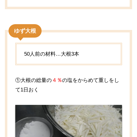
ゆず大根
50人前の材料…大根3本
①大根の総量の
４％
の塩をからめて重しをし
て1日おく