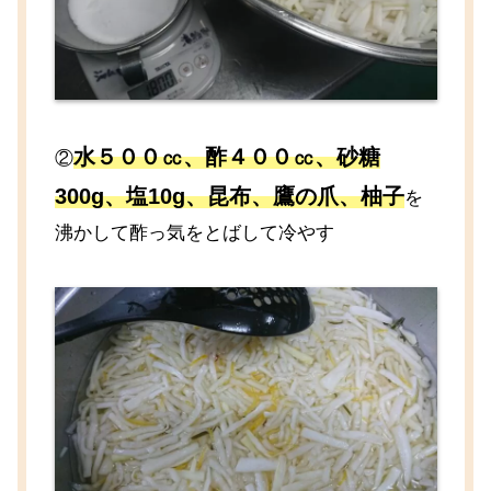
水
５００
㏄、酢４００㏄、砂糖
②
300g、塩10g、昆布、鷹の爪、柚子
を
沸かして酢っ気をとばして冷やす