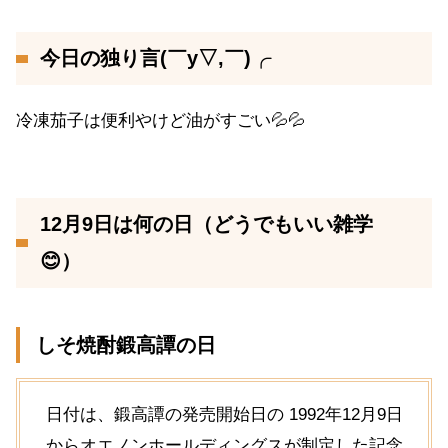
今日の独り言(￣y▽,￣)╭
冷凍茄子は便利やけど油がすごい💦💦
12月9日は何の日（どうでもいい雑学
😊）
しそ焼酎鍛高譚の日
日付は、鍛高譚の発売開始日の 1992年12月9日
からオエノンホールディングスが制定した記念