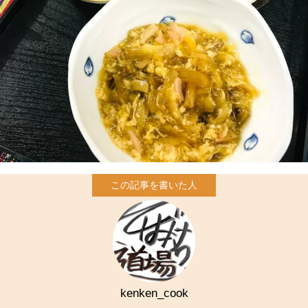
kenken_cook