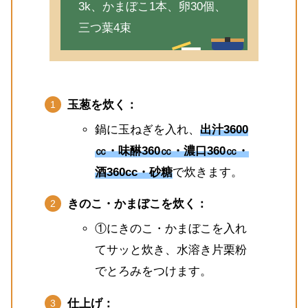
3k、かまぼこ1本、卵30個、
三つ葉4束
玉葱を炊く：
鍋に玉ねぎを入れ、
出汁3600
㏄・味醂360㏄・濃口360㏄・
酒360cc・砂糖
で炊きます。
きのこ・かまぼこを炊く：
①にきのこ・かまぼこを入れ
てサッと炊き、水溶き片栗粉
でとろみをつけます。
仕上げ：