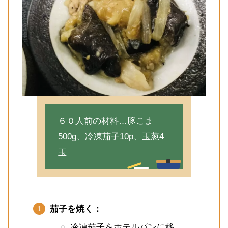
６０人前の材料…豚こま
500g、冷凍茄子10p、玉葱4
玉
茄子を焼く：
冷凍茄子をホテルパンに移