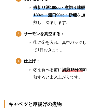
煮切り酒180cc・煮切り味醂
180㏄・濃口90㏄・砂糖
を加
熱し、冷まします。
サーモンを真空する：
①に②を入れ、真空パックし
て1日おきます。
仕上げ：
③を食べる前に
湯煎15分間
加
熱すると出来上がりです。
キャベツと厚揚げの煮物