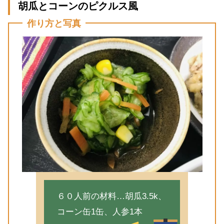
胡瓜とコーンのピクルス風
作り方と写真
６０人前の材料…胡瓜3.5k、
コーン缶1缶、人参1本