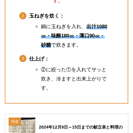
す
。
玉ねぎを炊く：
鍋に玉ねぎを入れ、
出汁1080
㏄・味醂180㏄・薄口90㏄・
砂糖
で炊きます。
仕上げ：
②に絞った①を入れてサッと
炊き、冷ますと出来上がりで
す。
関連
2024年12月9日～15日までの献立表と料理の