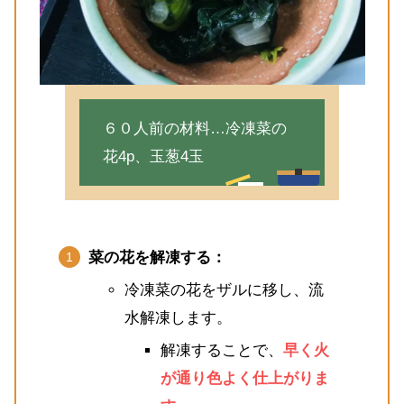
６０人前の材料…冷凍菜の
花4p、玉葱4玉
菜の花を解凍する：
冷凍菜の花をザルに移し、流
水解凍します。
解凍することで、
早く火
が通り色よく仕上がりま