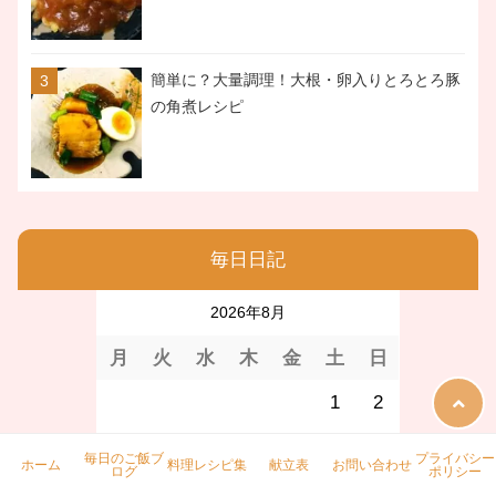
簡単に？大量調理！大根・卵入りとろとろ豚
の角煮レシピ
毎日日記
2026年8月
月
火
水
木
金
土
日
1
2
3
4
5
6
7
8
9
毎日のご飯ブ
プライバシー
ホーム
料理レシピ集
献立表
お問い合わせ
ログ
ポリシー
10
11
12
13
14
15
16