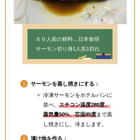
６０人前の材料…日本食研
サーモン切り身1人前1切れ
サーモンを蒸し焼きにする：
冷凍サーモンをホテルパンに
並べ、
スチコン温度280度、
蒸気量50%、芯温85度
まで蒸
し焼きにし、冷まします。
漬け地を作る：