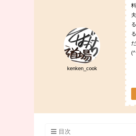
(
kenken_cook
目次