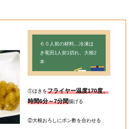
６０人前の材料…冷凍ほ
き竜田1人前1切れ、大根2
本
フライヤー温度170度、
①ほきを
時間6分～7分間
揚げる
②大根おろしにポン酢を合わせる