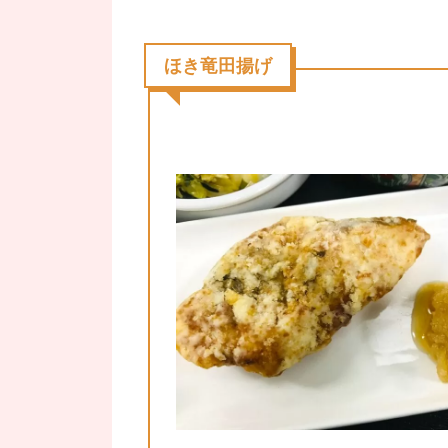
ほき竜田揚げ