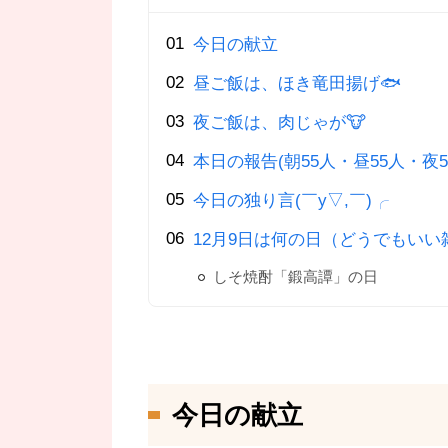
今日の献立
昼ご飯は、ほき竜田揚げ🐟
夜ご飯は、肉じゃが🐮
本日の報告(朝55人・昼55人・夜5
今日の独り言(￣y▽,￣)╭
12月9日は何の日（どうでもいい
しそ焼酎「鍛高譚」の日
今日の献立