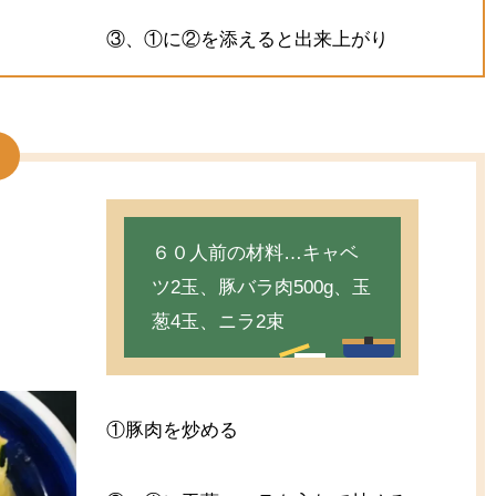
③、①に②を添えると出来上がり
６０人前の材料…キャベ
ツ2玉、豚バラ肉500g、玉
葱4玉、ニラ2束
①豚肉を炒める