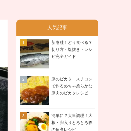
人気記事
新巻鮭！どう食べる？
切り方・塩抜き・レシ
ピ完全ガイド
豚のピカタ・スチコン
で作るめちゃ柔らかな
豚肉のピカタレシピ
簡単に？大量調理！大
根・卵入りとろとろ豚
の角煮レシピ