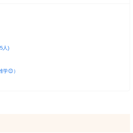
5人)
雑学😊）