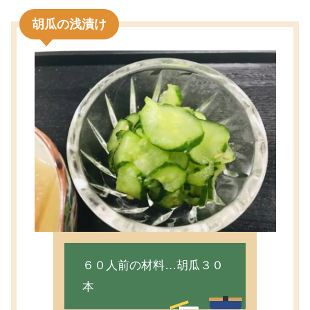
胡瓜の浅漬け
６０人前の材料…胡瓜３０
本