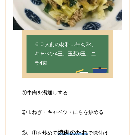
６０人前の材料…牛肉2k、
キャベツ4玉、玉葱6玉、ニ
ラ4束
①牛肉を湯通しする
②玉ねぎ・キャベツ・にらを炒める
焼肉のたれ
③、①を炒めて
で味付け