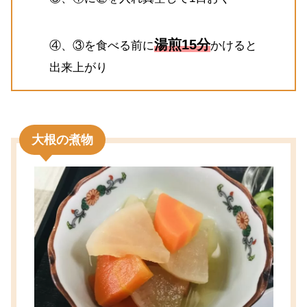
湯煎15分
④、③を食べる前に
かけると
出来上がり
大根の煮物