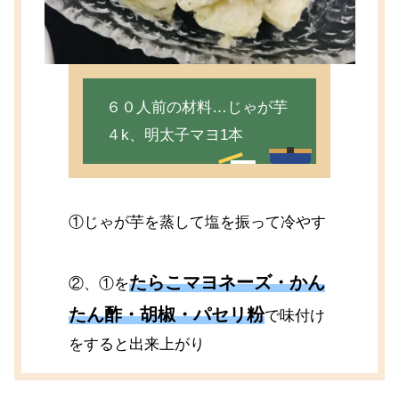
６０人前の材料…じゃが芋
４k、明太子マヨ1本
①じゃが芋を蒸して塩を振って冷やす
たらこマヨネーズ・かん
②、①を
たん酢・胡椒・パセリ粉
で味付け
をすると出来上がり