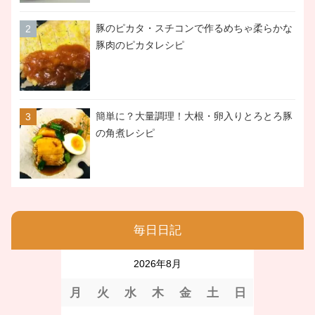
豚のピカタ・スチコンで作るめちゃ柔らかな
豚肉のピカタレシピ
簡単に？大量調理！大根・卵入りとろとろ豚
の角煮レシピ
毎日日記
2026年8月
月
火
水
木
金
土
日