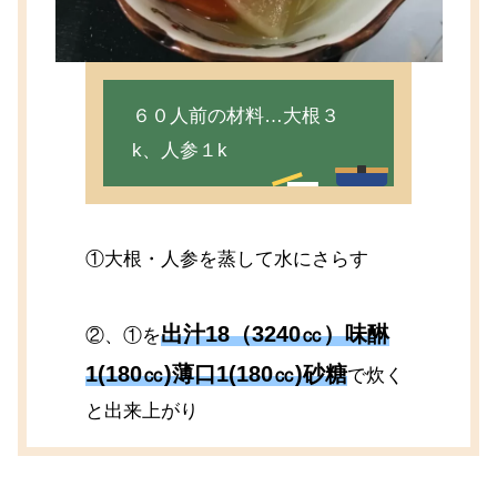
６０人前の材料…大根３
k、人参１k
①大根・人参を蒸して水にさらす
出汁18（3240㏄）味醂
②、①を
1(180㏄)薄口1(180㏄)砂糖
で炊く
と出来上がり