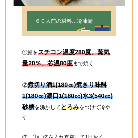
６０人前の材料…冷凍鯖
スチコン温度280度、蒸気
①鯖を
量20％、芯温80度
まで焼く
煮切り酒1(180㏄)煮きり味醂
②
1(180㏄)濃口1(180㏄)水3(540㏄)
砂糖
とろみ
を沸かして
をつけて冷や
す
③、①に②を入れ真空して1日おく