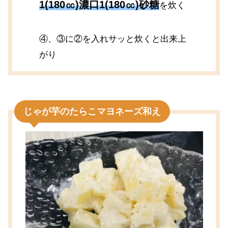
1(180㏄)濃口1(180㏄)砂糖
を炊く
④、③に②を入れサッと炊くと出来上
がり
じゃが芋のたらこマヨネーズ和え