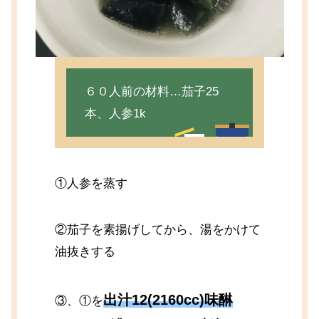
６０人前の材料…茄子25
本、人参1k
①人参を蒸す
②茄子を素揚げしてから、湯をかけて
油抜きする
出汁12(2160cc)味醂
③、①を