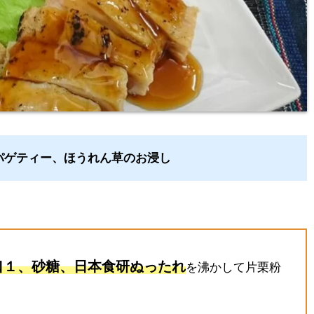
パゲティー、ほうれん草のお浸し
口１、砂糖、日本食研ぬったれ
を沸かして片栗粉