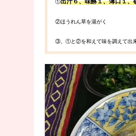
出汁６、味醂１、薄口１、
①
②ほうれん草を湯がく
③、①と②を和えて味を調えて出