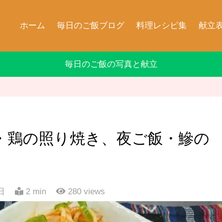
ホーム
毎日のご飯ブログ
料理レシピ集
献立
毎日のご飯の写真と献立
飯・鶏の照り焼き、夜ご飯・鰺の
日
2 min
280
views