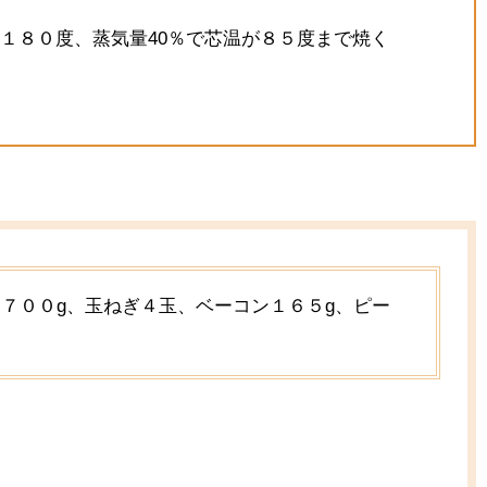
１８０度、蒸気量40％で芯温が８５度まで焼く
７００g、玉ねぎ４玉、ベーコン１６５g、ピー