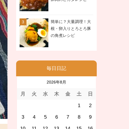
簡単に？大量調理！大
根・卵入りとろとろ豚
の角煮レシピ
毎日日記
2026年8月
月
火
水
木
金
土
日
1
2
3
4
5
6
7
8
9
10
11
12
13
14
15
16