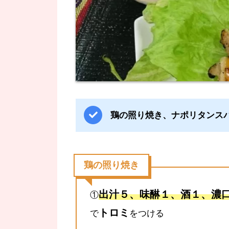
鶏の照り焼き、ナポリタンス
鶏の照り焼き
出汁５、味醂１、酒１、濃
①
トロミ
で
をつける