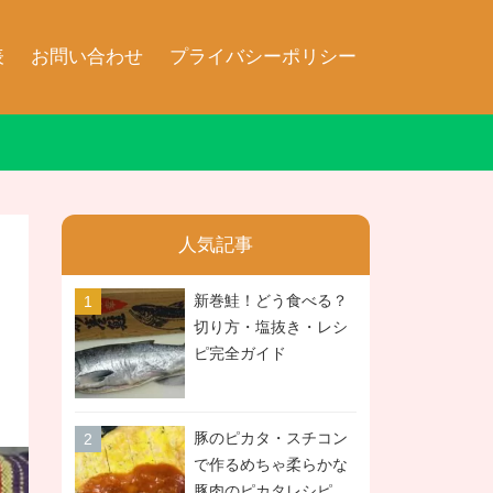
表
お問い合わせ
プライバシーポリシー
人気記事
新巻鮭！どう食べる？
切り方・塩抜き・レシ
ピ完全ガイド
豚のピカタ・スチコン
で作るめちゃ柔らかな
豚肉のピカタレシピ