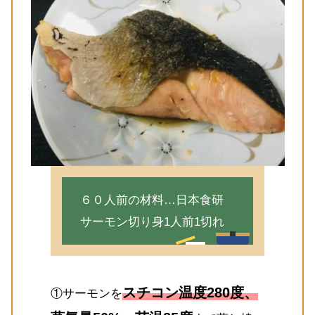
６０人前の材料…日本食研
サーモン切り身1人前1切れ
スチコン温度280度、
①サーモンを