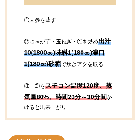
①人参を蒸す
出汁
②じゃが芋・玉ねぎ・①を炒め
10(1800㏄)味醂1(180㏄)濃口
1(180㏄)砂糖
で炊きアクを取る
スチコン温度120度、蒸
③、②を
気量80%、時間20分～30分間
か
けると出来上がり