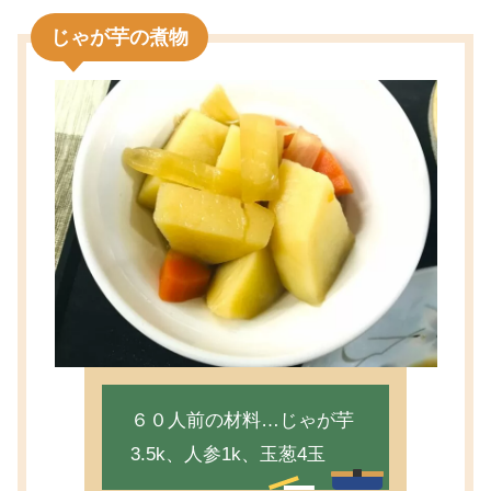
じゃが芋の煮物
６０人前の材料…じゃが芋
3.5k、人参1k、玉葱4玉