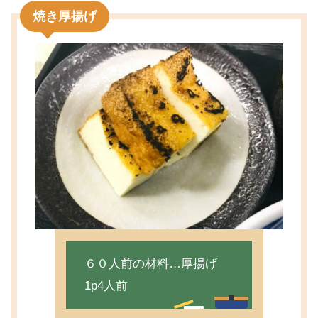
焼き厚揚げ
６０人前の材料…厚揚げ
1p4人前