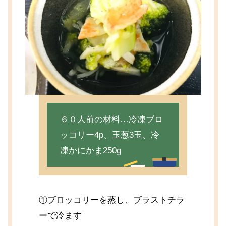
６０人前の材料…冷凍ブロ
ッコリー4p、玉葱3玉、冷
凍かにかま250g
①ブロッコリーを蒸し、ブラストチラ
ーで冷ます