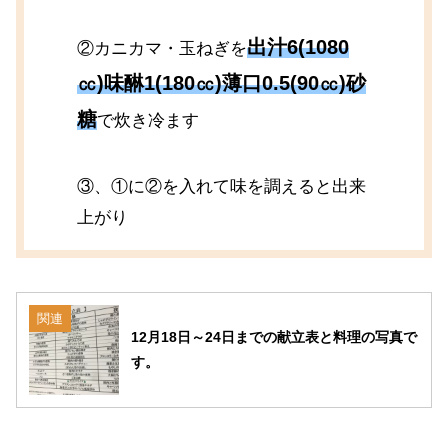
出汁6(1080
②カニカマ・玉ねぎを
㏄)味醂1(180㏄)薄口0.5(90㏄)砂
糖
で炊き冷ます
③、①に②を入れて味を調えると出来
上がり
関連
12月18日～24日までの献立表と料理の写真で
す。