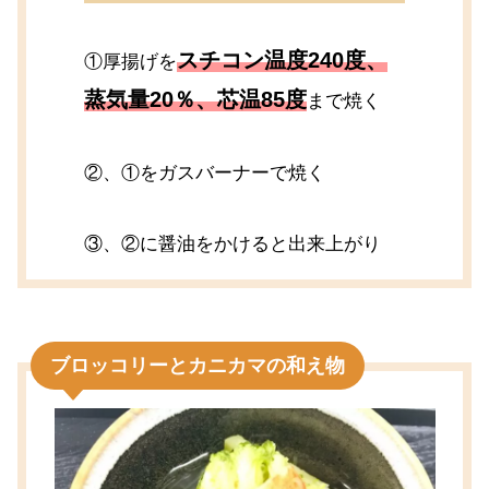
スチコン温度240度、
①厚揚げを
蒸気量20％、芯温85度
まで焼く
②、①をガスバーナーで焼く
③、②に醤油をかけると出来上がり
ブロッコリーとカニカマの和え物