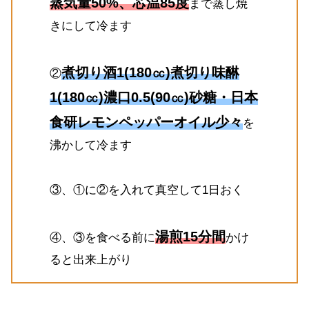
蒸気量50%、芯温85度
まで蒸し焼
きにして冷ます
煮切り酒1(180㏄)煮切り味醂
②
1(180㏄)濃口0.5(90㏄)砂糖・日本
食研レモンペッパーオイル少々
を
沸かして冷ます
③、①に②を入れて真空して1日おく
湯煎15分間
④、③を食べる前に
かけ
ると出来上がり