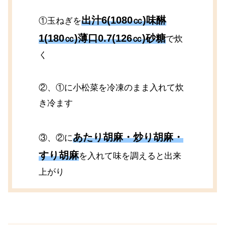
出汁6(1080㏄)味醂
①玉ねぎを
1(180㏄)薄口0.7(126㏄)砂糖
で炊
く
②、①に小松菜を冷凍のまま入れて炊
き冷ます
あたり胡麻・炒り胡麻・
③、②に
すり胡麻
を入れて味を調えると出来
上がり