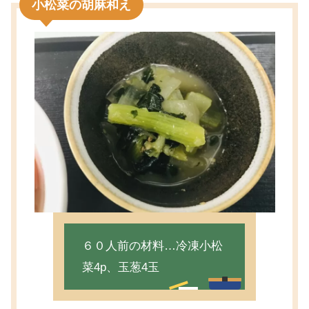
小松菜の胡麻和え
６０人前の材料…冷凍小松
菜4p、玉葱4玉