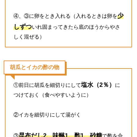
少
④、③に卵をとき入れる（入れるときは卵を
しずつ
いれ固まってきたら底のほうからやさ
しく混ぜる）
胡瓜とイカの酢の物
塩水（2％）
①前日に胡瓜を細切りにして
に
つけておく（食べやすいように）
②イカを細切りにして湯がく
昆布だし2、味醂1、酢1、砂糖
③
で酢を合