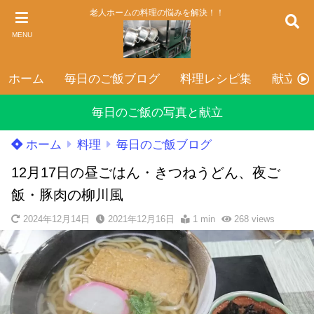
老人ホームの料理の悩みを解決！！
MENU
ホーム
毎日のご飯ブログ
料理レシピ集
献立表
毎日のご飯の写真と献立
ホーム
料理
毎日のご飯ブログ
12月17日の昼ごはん・きつねうどん、夜ご
飯・豚肉の柳川風
2024年12月14日
2021年12月16日
1 min
268
views