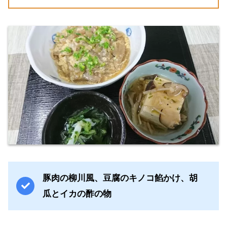
豚肉の柳川風、豆腐のキノコ餡かけ、胡
瓜とイカの酢の物