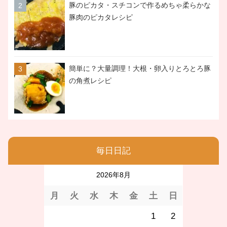
豚のピカタ・スチコンで作るめちゃ柔らかな
豚肉のピカタレシピ
簡単に？大量調理！大根・卵入りとろとろ豚
の角煮レシピ
毎日日記
2026年8月
月
火
水
木
金
土
日
1
2