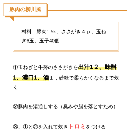
豚肉の柳川風
材料…豚肉1.5k、ささがき４ｐ、玉ね
ぎ6玉、玉子40個
出汁1２、味醂
①玉ねぎと牛蒡のささがきを
1、濃口1、酒
１，砂糖で柔らかくなるまで炊
く
②豚肉を湯通しする（臭みや脂を落とすため）
トロミ
③、①と②を入れて炊き
をつける