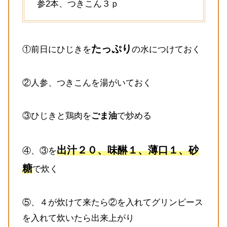
参2本、つきこん３ｐ
たっぷり
①前日にひじきを
の水につけておく
②人参、つきこんを湯がいておく
③ひじきと鶏肉を
ごま油
で炒める
出汁２０、味醂１、薄口１、砂
④、③を
糖
で炊く
⑤、４が炊けて来たら②を入れてグリンピース
を入れて炊いたら出来上がり