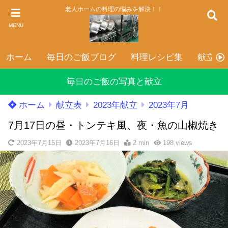
老人ホームの料理の悩みを解決！！
MENU
ホーム
毎日のご飯ブログ
料理レシピ集
献立表
毎日のご飯の写真と献立
ホーム
献立表
2023年献立
2023年7月
7月17日の昼・トンテキ風、夜・魚の山椒焼き
2023年7月15日
2023年7月16日
2 min
198
views