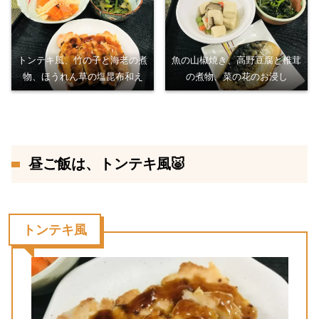
トンテキ風、竹の子と海老の煮
魚の山椒焼き、高野豆腐と椎茸
物、ほうれん草の塩昆布和え
の煮物、菜の花のお浸し
昼ご飯は、トンテキ風🐷
トンテキ風