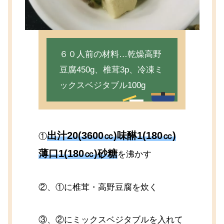
６０人前の材料…乾燥高野
豆腐450g、椎茸3p、冷凍ミ
ックスベジタブル100g
出汁20(3600㏄)味醂1(180㏄)
①
薄口1(180㏄)砂糖
を沸かす
②、①に椎茸・高野豆腐を炊く
③、②にミックスベジタブルを入れて