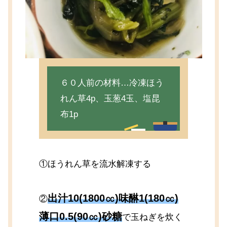
６０人前の材料…冷凍ほう
れん草4p、玉葱4玉、塩昆
布1p
①ほうれん草を流水解凍する
出汁10(1800㏄)味醂1(180㏄)
②
薄口0.5(90㏄)砂糖
で玉ねぎを炊く