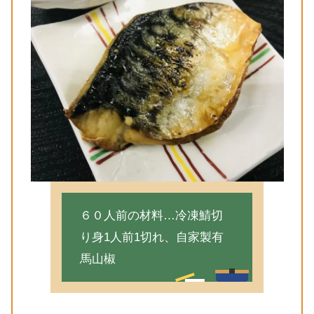
６０人前の材料…冷凍鯖切
り身1人前1切れ、自家製有
馬山椒