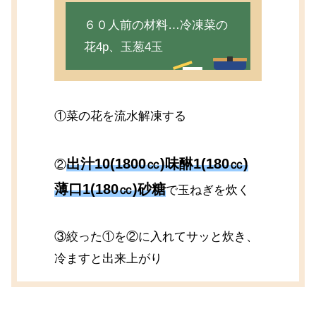
６０人前の材料…冷凍菜の
花4p、玉葱4玉
①菜の花を流水解凍する
出汁10(1800㏄)味醂1(180㏄)
②
薄口1(180㏄)砂糖
で玉ねぎを炊く
③絞った①を②に入れてサッと炊き、
冷ますと出来上がり