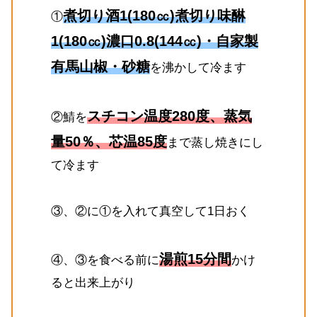
煮切り酒1(180㏄)煮切り味醂
①
1(180㏄)濃口0.8(144㏄)・自家製
有馬山椒・砂糖
を沸かして冷ます
スチコン温度280度、蒸気
②鯖を
量50％、芯温85度
まで蒸し焼きにし
て冷ます
③、②に①を入れて真空して1日おく
湯煎15分間
④、③を食べる前に
かけ
ると出来上がり