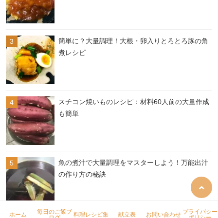
簡単に？大量調理！大根・卵入りとろとろ豚の角
煮レシピ
スチコン焼いものレシピ：材料60人前の大量作成
も簡単
魚の煮汁で大量調理をマスターしよう！万能出汁
の作り方の秘訣
毎日のご飯ブ
プライバシー
ホーム
料理レシピ集
献立表
お問い合わせ
ログ
ポリシー