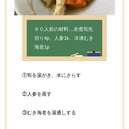
６０人前の材料…水煮筍先
切り4p、人参1k、冷凍むき
海老1p
①筍を湯がき、水にさらす
②人参を蒸す
③むき海老を湯通しする