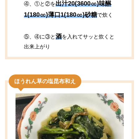
出汁20(3600㏄)味醂
④、①と②を
1(180㏄)薄口1(180㏄)砂糖
で炊く
酒
⑤、④に③と
を入れてサッと炊くと
出来上がり
ほうれん草の塩昆布和え