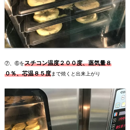
スチコン温度２００度、蒸気量８
⑦、⑥を
０％、芯温８５度
まで焼くと出来上がり