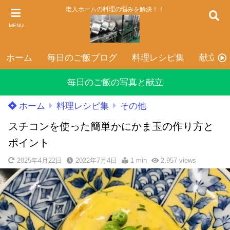
老人ホームの料理の悩みを解決！！
MENU
ホーム
毎日のご飯ブログ
料理レシピ集
献立表
毎日のご飯の写真と献立
ホーム
料理レシピ集
その他
スチコンを使った簡単かにかま玉の作り方と
ポイント
2025年4月22日
2022年7月4日
1 min
2,957
views