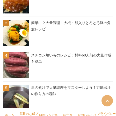
簡単に？大量調理！大根・卵入りとろとろ豚の角
煮レシピ
スチコン焼いものレシピ：材料60人前の大量作成
も簡単
魚の煮汁で大量調理をマスターしよう！万能出汁
の作り方の秘訣
毎日のご飯ブ
プライバシー
ホーム
料理レシピ集
献立表
お問い合わせ