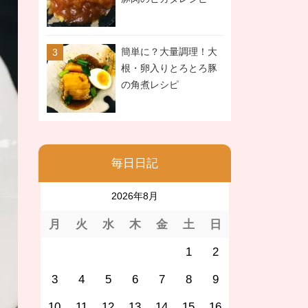
簡単に？大量調理！大
根・卵入りとろとろ豚
の角煮レシピ
毎日日記
2026年8月
月
火
水
木
金
土
日
1
2
3
4
5
6
7
8
9
10
11
12
13
14
15
16