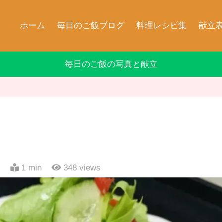
ホーム
毎日のご飯ブログ
料理レシピ集
献立
毎日のご飯の写真と献立
日
1 min
348
views