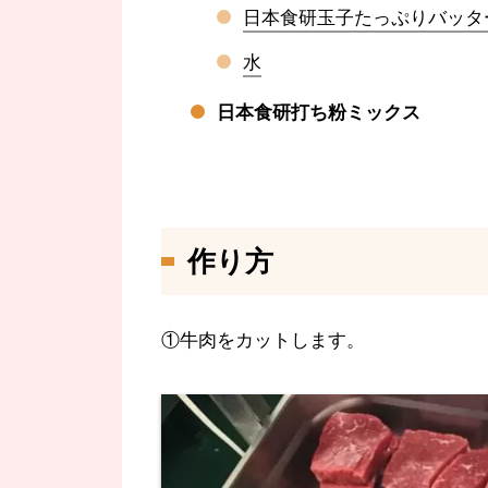
日本食研玉子たっぷりバッタ
水
日本食研打ち粉ミックス
作り方
①牛肉をカットします。