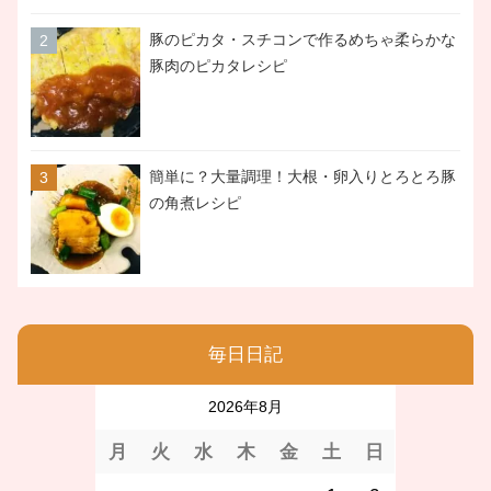
豚のピカタ・スチコンで作るめちゃ柔らかな
豚肉のピカタレシピ
簡単に？大量調理！大根・卵入りとろとろ豚
の角煮レシピ
毎日日記
2026年8月
月
火
水
木
金
土
日