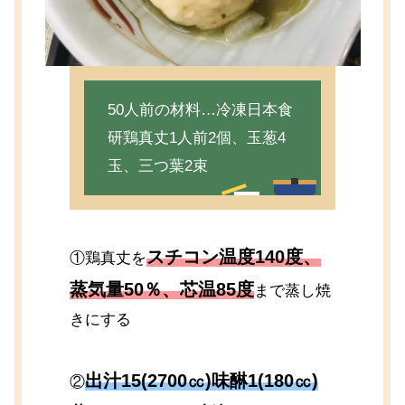
50人前の材料…冷凍日本食
研鶏真丈1人前2個、玉葱4
玉、三つ葉2束
スチコン温度140度、
①鶏真丈を
蒸気量50％、芯温85度
まで蒸し焼
きにする
出汁15(2700㏄)味醂1(180㏄)
②