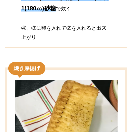
1(180㏄)砂糖
で炊く
④、③に卵を入れて②を入れると出来
上がり
焼き厚揚げ