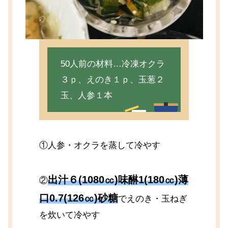
50人前の材料…冷凍オクラ
３ｐ、えのき１ｐ、玉葱２
玉、人参１本
①人参・オクラを蒸して冷やす
出汁６(1080㏄)味醂1(180㏄)薄
②
口0.7(126㏄)砂糖
でえのき・玉ねぎ
を炊いて冷やす