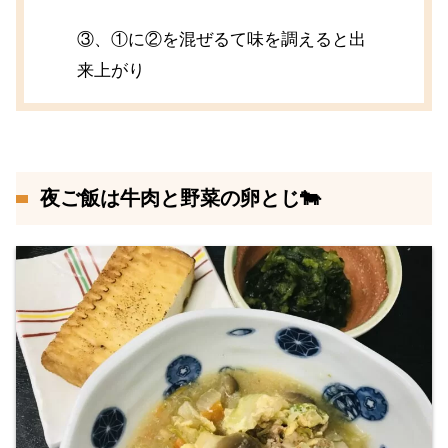
③、①に②を混ぜるて味を調えると出
来上がり
夜ご飯は牛肉と野菜の卵とじ🐄