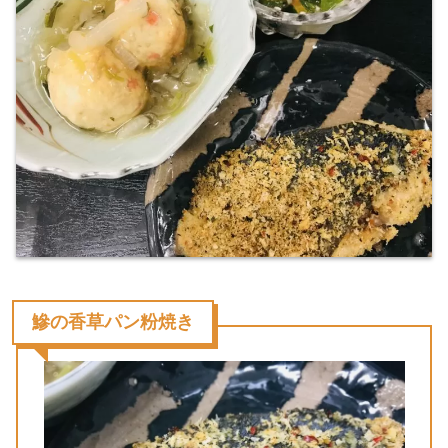
鰺の香草パン粉焼き