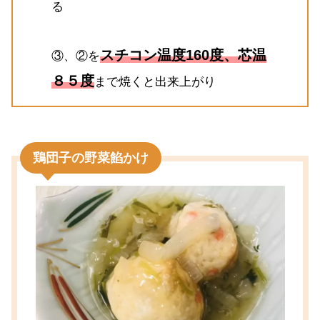
る
スチコン温度160度、芯温
③、②を
８５度
まで焼くと出来上がり
鶏団子の野菜餡かけ