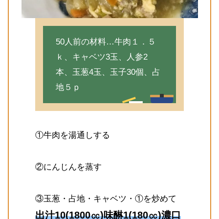
50人前の材料…牛肉１．５
ｋ、キャベツ3玉、人参2
本、玉葱4玉、玉子30個、占
地５ｐ
①牛肉を湯通しする
②にんじんを蒸す
③玉葱・占地・キャベツ・①を炒めて
出汁10(1800㏄)味醂1(180㏄)濃口