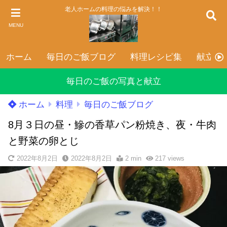
老人ホームの料理の悩みを解決！！
MENU
ホーム
毎日のご飯ブログ
料理レシピ集
献立表
毎日のご飯の写真と献立
ホーム
料理
毎日のご飯ブログ
8月３日の昼・鰺の香草パン粉焼き、夜・牛肉
と野菜の卵とじ
2022年8月2日
2022年8月2日
2 min
217
views