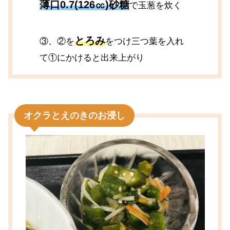
薄口0.7(126㏄)砂糖
で玉葱を炊く
とろみ
③、②を
をつけ三つ葉を入れ
て①にかけると出来上がり
オクラとえのきのお浸し