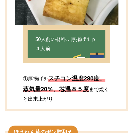
50人前の材料…厚揚げ１ｐ
４人前
スチコン温度280度、
①厚揚げを
蒸気量20％、芯温８５度
まで焼く
と出来上がり
ほうれん草のポン酢和え