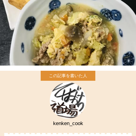
kenken_cook