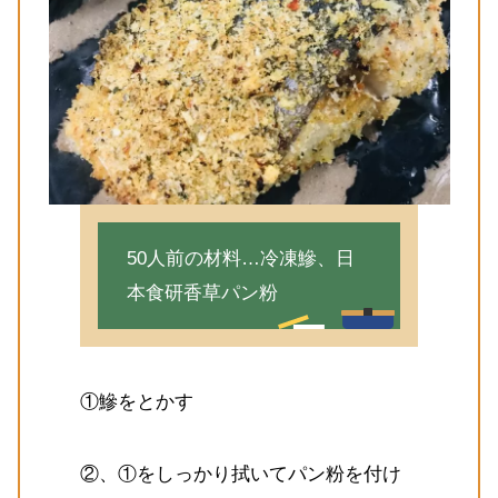
50人前の材料…冷凍鰺、日
本食研香草パン粉
①鰺をとかす
②、①をしっかり拭いてパン粉を付け