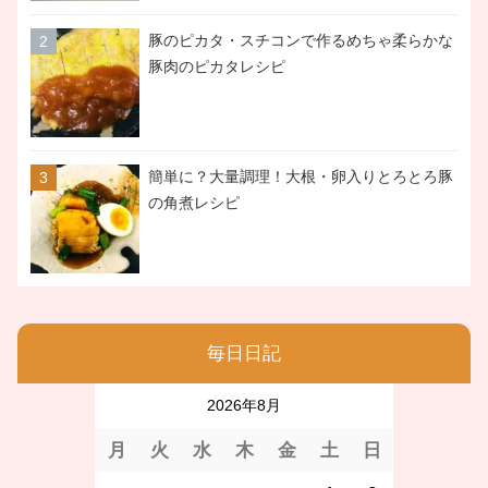
豚のピカタ・スチコンで作るめちゃ柔らかな
豚肉のピカタレシピ
簡単に？大量調理！大根・卵入りとろとろ豚
の角煮レシピ
毎日日記
2026年8月
月
火
水
木
金
土
日