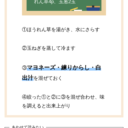
れん草4p、玉葱2玉
①ほうれん草を湯がき、水にさらす
②玉ねぎを蒸して冷ます
マヨネーズ・練りからし・白
③
出汁
を混ぜておく
④絞った①と②に③を混ぜ合わせ、味
を調えると出来上がり