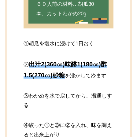
６０人前の材料…胡瓜30
本、カットわかめ20g
①胡瓜を塩水に浸けて1日おく
出汁2(360㏄)味醂1(180㏄)酢
②
1.5(270㏄)砂糖
を沸かして冷ます
③わかめを水で戻してから、湯通しす
る
④絞った①と③に②を入れ、味を調え
ると出来上がり