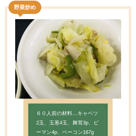
野菜炒め
６０人前の材料…キャベツ
2玉、玉葱4玉、舞茸3p、ピ
ーマン4p、ベーコン167g