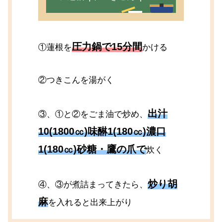
圧力鍋で15分間
①蓮根を
かける
②つきこんを湯がく
出汁
③、①と②をごま油で炒め、
10(1800㏄)味醂1(180㏄)濃口
1(180㏄)砂糖・鷹の爪で
炊く
炒り胡
④、③が煮詰まってきたら、
麻
を入れると出来上がり