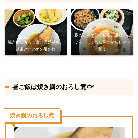
豚とじゃが芋の煮物、蓮根きん
焼き鰤のおろし煮、野菜炒め、
ぴら、ほうれん草のからしマヨ
胡瓜とわかめの酢の物
和え
昼ご飯は焼き鰤のおろし煮🐟
焼き鰤のおろし煮