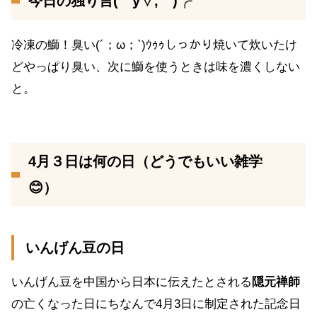
今日の独り言(￣y▽,￣)╭
冷凍の鰤！臭い(´；ω；`)ｳｩｩしっかり焼いて炊いたけ
どやっぱり臭い、次に鰤を使うときは味を濃くしない
と。
4月３日は何の日（どうでもいい雑学
😊）
いんげん豆の日
いんげん豆を中国から日本に伝えたとされる
隠元禅師
の亡くなった日にちなんで4月3日に制定された記念日