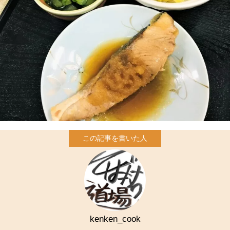
kenken_cook