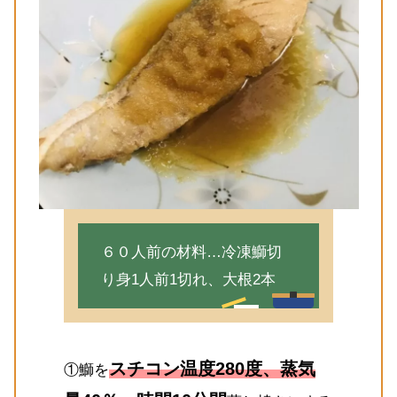
６０人前の材料…冷凍鰤切
り身1人前1切れ、大根2本
スチコン温度280度、蒸気
①鰤を