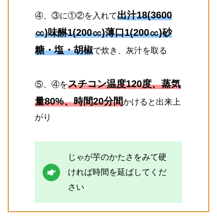
出汁18(3600
④、③に①②を入れて
㏄)味醂1(200㏄)薄口1(200㏄)砂
糖・塩・胡椒
で炊き、灰汁を取る
スチコン温度120度、蒸気
⑤、④を
量80%、時間20分間
かけると出来上
がり
じゃが芋のかたさをみて硬
ければ時間を延ばしてくだ
さい