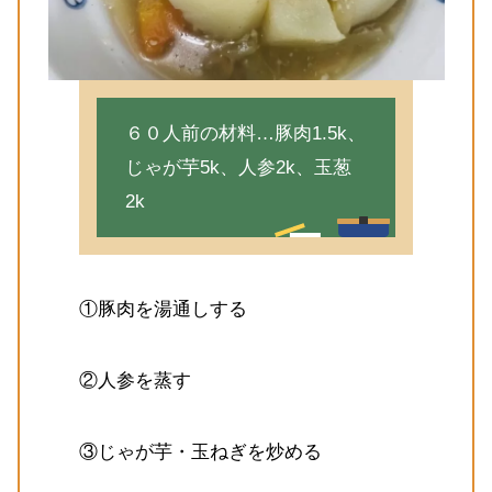
６０人前の材料…豚肉1.5k、
じゃが芋5k、人参2k、玉葱
2k
①豚肉を湯通しする
②人参を蒸す
③じゃが芋・玉ねぎを炒める