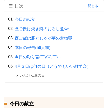
目次
今日の献立
昼ご飯は焼き鰤のおろし煮🐟
夜ご飯は豚とじゃが芋の煮物🐷
本日の報告(56人前)
今日の独り言(￣y▽,￣)╭
4月３日は何の日（どうでもいい雑学😊）
いんげん豆の日
今日の献立