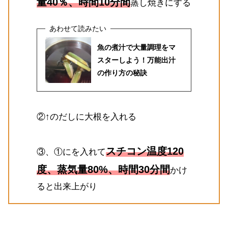
量40％、時間10分間
蒸し焼きにする
魚の煮汁で大量調理をマ
スターしよう！万能出汁
の作り方の秘訣
②↑のだしに大根を入れる
スチコン温度120
③、①にを入れて
度、蒸気量80%、時間30分間
かけ
ると出来上がり