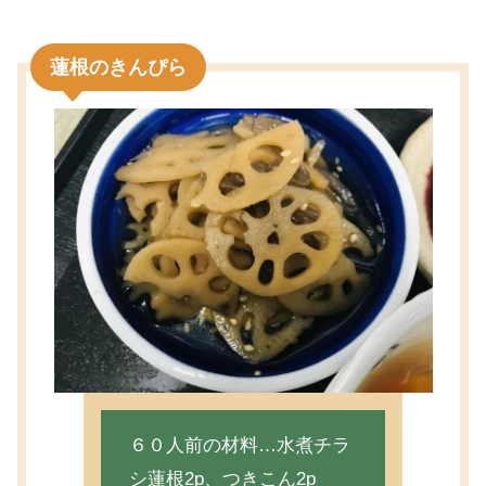
蓮根のきんぴら
６０人前の材料…水煮チラ
シ蓮根2p、つきこん2p