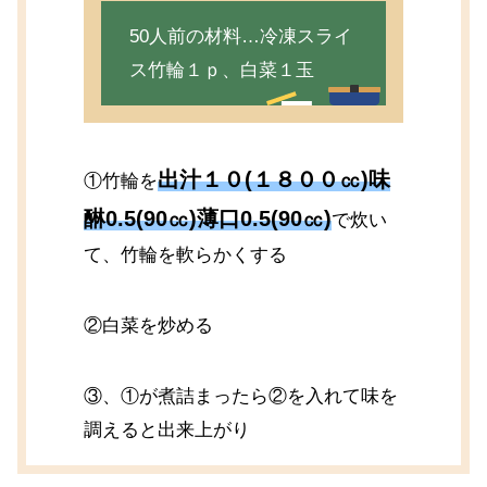
50人前の材料…冷凍スライ
ス竹輪１ｐ、白菜１玉
出汁１０(１８００㏄)味
①竹輪を
醂0.5(90㏄)薄口0.5(90㏄)
で炊い
て、竹輪を軟らかくする
②白菜を炒める
③、①が煮詰まったら②を入れて味を
調えると出来上がり