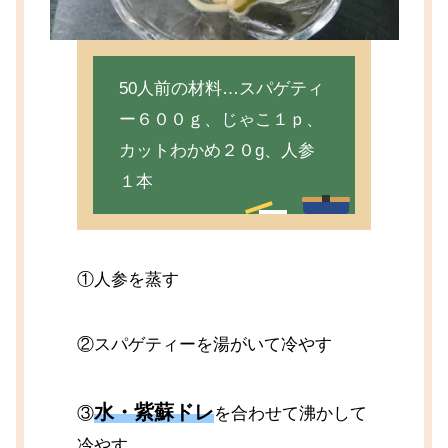
50人前の材料…スパゲティ
ー６００ｇ、じゃこ１ｐ、
カットわかめ２０g、人参
１本
①人参を蒸す
②スパゲティーを湯がいて冷やす
水・紫蘇ドレ
③
を合わせて沸かして
冷やす