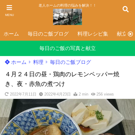
老人ホームの料理の悩みを解決！！
MENU
ホーム
毎日のご飯ブログ
料理レシピ集
献立表
毎日のご飯の写真と献立
ホーム
料理
毎日のご飯ブログ
４月２４日の昼・鶏肉のレモンペッパー焼
き、夜・赤魚の煮つけ
2022年7月11日
2022年4月23日
2 min
256
views