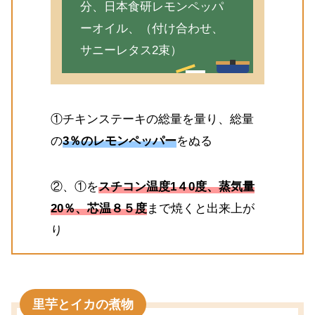
分、日本食研レモンペッパ
ーオイル、（付け合わせ、
サニーレタス2束）
①チキンステーキの総量を量り、総量
の
3％のレモンペッパー
をぬる
②、①を
スチコン温度1４0度、蒸気量
20％、芯温８５度
まで焼くと出来上が
り
里芋とイカの煮物