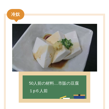
冷奴
50人前の材料…市販の豆腐
１p６人前