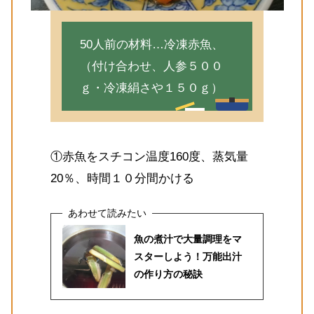
50人前の材料…冷凍赤魚、
（付け合わせ、人参５００
ｇ・冷凍絹さや１５０ｇ）
①赤魚をスチコン温度160度、蒸気量
20％、時間１０分間かける
魚の煮汁で大量調理をマ
スターしよう！万能出汁
の作り方の秘訣