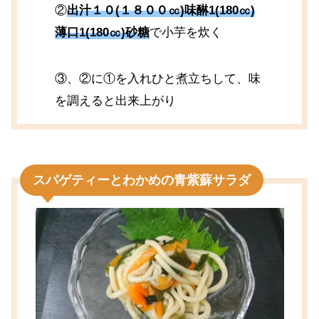
②
出汁１０(１８００㏄)味醂1(180㏄)
薄口1(180㏄)砂糖
で小芋を炊く
③、②に①を入れひと煮立ちして、味
を調えると出来上がり
スパゲティーとわかめの青紫蘇サラダ