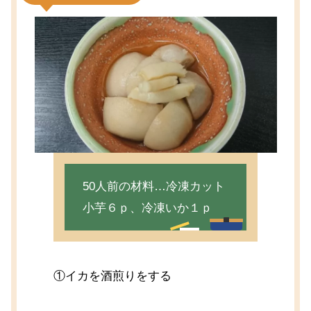
50人前の材料…冷凍カット
小芋６ｐ、冷凍いか１ｐ
①イカを酒煎りをする