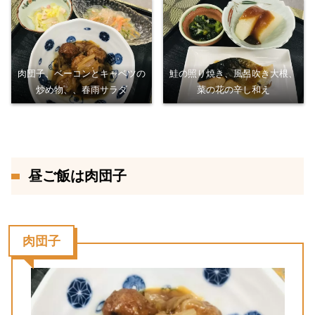
肉団子、ベーコンとキャベツの
鮭の照り焼き、風呂吹き大根、
炒め物、、春雨サラダ
菜の花の辛し和え
昼ご飯は肉団子
肉団子