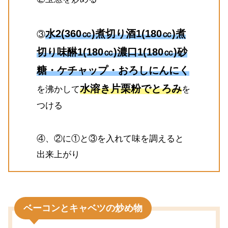
水2(360㏄)煮切り酒1(180㏄)煮
③
切り味醂1(180㏄)濃口1(180㏄)砂
糖・ケチャップ・おろしにんにく
水溶き片栗粉でとろみ
を沸かして
を
つける
④、②に①と③を入れて味を調えると
出来上がり
ベーコンとキャベツの炒め物