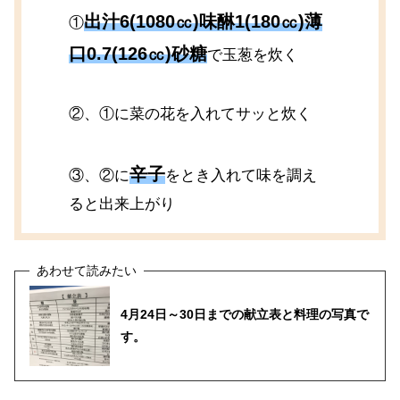
出汁6(1080㏄)味醂1(180㏄)薄
①
口0.7(126㏄)砂糖
で玉葱を炊く
②、①に菜の花を入れてサッと炊く
辛子
③、②に
をとき入れて味を調え
ると出来上がり
4月24日～30日までの献立表と料理の写真で
す。