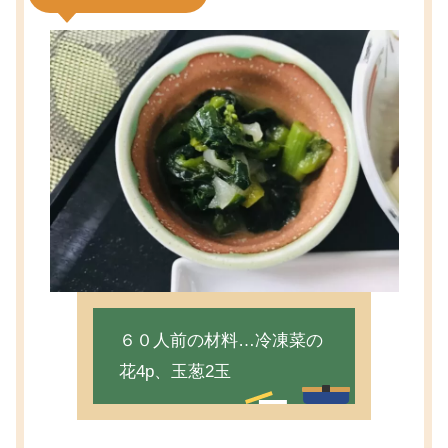
６０人前の材料…冷凍菜の
花4p、玉葱2玉