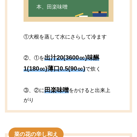
本、田楽味噌
①大根を蒸して水にさらして冷ます
出汁20(3600㏄)味醂
②、①を
1(180㏄)薄口0.5(90㏄)
で炊く
田楽味噌
③、②に
をかけると出来上
がり
菜の花の辛し和え