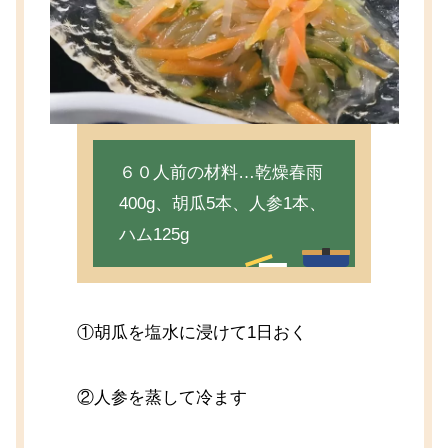
６０人前の材料…乾燥春雨
400g、胡瓜5本、人参1本、
ハム125g
①胡瓜を塩水に浸けて1日おく
②人参を蒸して冷ます