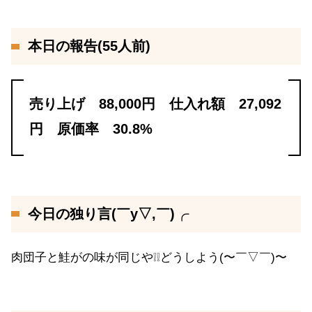
本日の報告(55人前)
売り上げ 88,000円 仕入れ額 27,092
円 原価率 30.8%
今日の独り言(￣y▽,￣)╭
肉団子と鮭がの味が同じや❕❕どうしよう(〜￣▽￣)〜