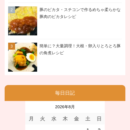
豚のピカタ・スチコンで作るめちゃ柔らかな
豚肉のピカタレシピ
簡単に？大量調理！大根・卵入りとろとろ豚
の角煮レシピ
毎日日記
2026年8月
月
火
水
木
金
土
日