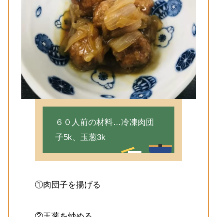
６０人前の材料…冷凍肉団
子5k、玉葱3k
①肉団子を揚げる
②玉葱を炒める