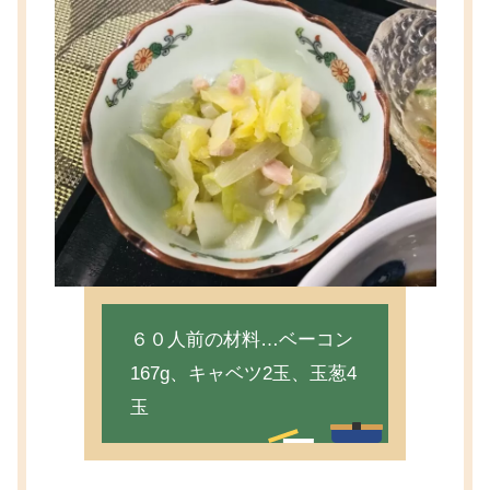
６０人前の材料…ベーコン
167g、キャベツ2玉、玉葱4
玉