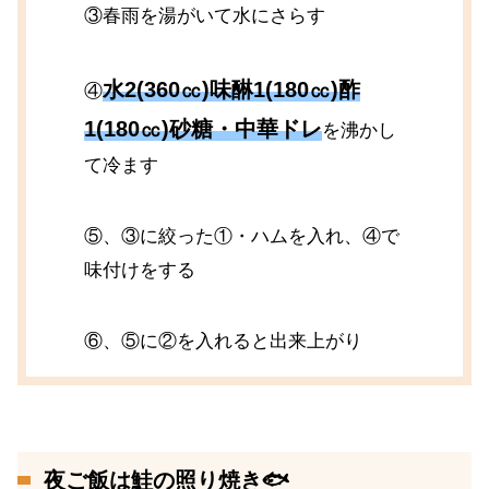
③春雨を湯がいて水にさらす
水2(360㏄)味醂1(180㏄)酢
④
1(180㏄)砂糖・中華ドレ
を沸かし
て冷ます
⑤、③に絞った①・ハムを入れ、④で
味付けをする
⑥、⑤に②を入れると出来上がり
夜ご飯は鮭の照り焼き🐟