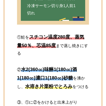
冷凍サーモン切り身1人前1
切れ
スチコン温度280度、蒸気
①鮭を
量50％、芯温85度
まで蒸し焼きにす
る
水2(360㏄)味醂1(180㏄)酒
②
1(180㏄)濃口1(180㏄)砂糖
を沸か
水溶き片栗粉でとろみ
し、
をつける
③、①に②をかけると出来上がり