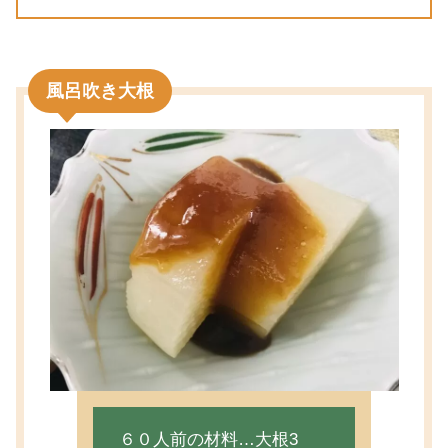
風呂吹き大根
６０人前の材料…大根3