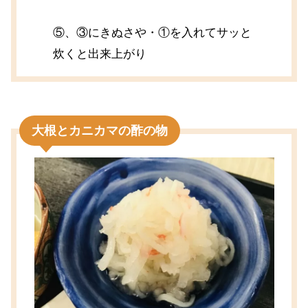
⑤、③にきぬさや・①を入れてサッと
炊くと出来上がり
大根とカニカマの酢の物