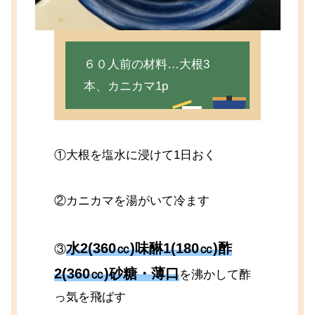
６０人前の材料…大根3
本、カニカマ1p
①大根を塩水に浸けて1日おく
②カニカマを湯がいて冷ます
水2(360㏄)味醂1(180㏄)酢
③
2(360㏄)砂糖・薄口
を沸かして酢
っ気を飛ばす