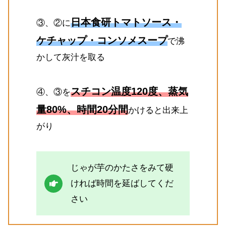
日本食研トマトソース・
③、②に
ケチャップ・コンソメスープ
で沸
かして灰汁を取る
スチコン温度120度、蒸気
④、③を
量80%、時間20分間
かけると出来上
がり
じゃが芋のかたさをみて硬
ければ時間を延ばしてくだ
さい