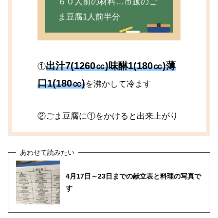
６０人前の材料…市販のご
ま豆腐1人前半分
出汁7(1260㏄)味醂1(180㏄)薄
①
口1(180㏄)
を沸かして冷ます
②ごま豆腐に①をかけると出来上がり
4月17日～23日までの献立表と料理の写真で
す