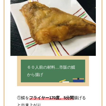
６０人前の材料…市販の鰈
から揚げ
①鰈を
フライヤー170度、5分間
揚げる
と出来上がり