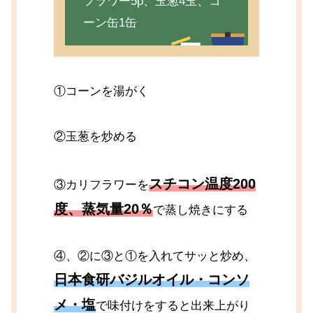
フラワー5p、玉葱4玉、コ
ーン缶1缶
①コーンを湯がく
②玉葱を炒める
スチコン温度200
③カリフラワーを
度、蒸気量20％
で蒸し焼きにする
④、②に③と①を入れてサッと炒め、
日本食研バジルオイル・コンソ
メ・塩
で味付けをすると出来上がり