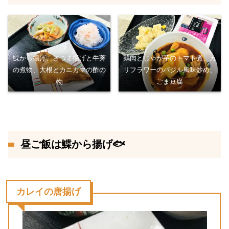
鰈から揚げ、さつま揚げと牛蒡
鶏肉とじゃが芋のトマト煮、カ
の煮物、大根とカニカマの酢の
リフラワーのバジル風味炒め、
物
ごま豆腐
昼ご飯は鰈から揚げ🐟
カレイの唐揚げ