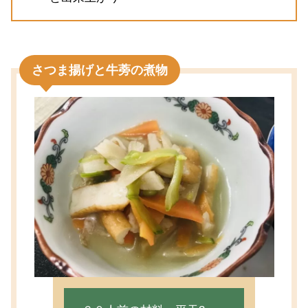
さつま揚げと牛蒡の煮物