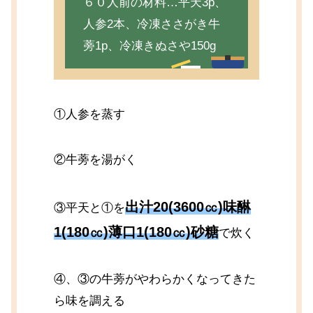
６０人前の材料…平天3p、
人参2本、冷凍ささがき牛
蒡1p、冷凍きぬさや150g
①人参を蒸す
②牛蒡を湯がく
出汁20(3600㏄)味醂
③平天と①を
1(180㏄)薄口1(180㏄)砂糖
で炊く
④、③の牛蒡がやわらかくなってきた
ら味を調える