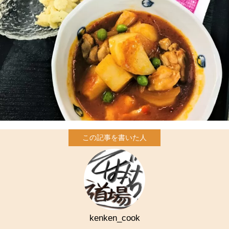
kenken_cook