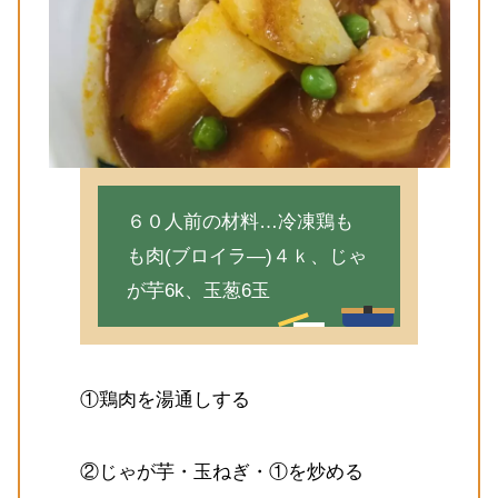
６０人前の材料…冷凍鶏も
も肉(ブロイラ―)４ｋ、じゃ
が芋6k、玉葱6玉
①鶏肉を湯通しする
②じゃが芋・玉ねぎ・①を炒める