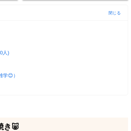
0人)
雑学😊）
き🐷