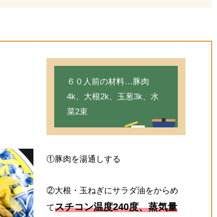
６０人前の材料…豚肉
4k、大根2k、玉葱3k、水
菜2束
①豚肉を湯通しする
②大根・玉ねぎにサラダ油をからめ
スチコン温度240度、蒸気量
て