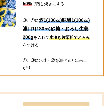
50%
で蒸し焼きにする
酒1(180㏄)味醂1(180㏄)
③、①に
濃口1(180㏄)砂糖・おろし生姜
200g
を入れて
水溶き片栗粉でとろみ
をつける
④、③に水菜・②を混ぜると出来上
がり