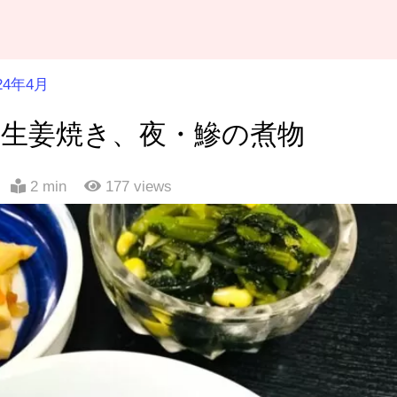
24年4月
の生姜焼き、夜・鰺の煮物
2 min
177
views