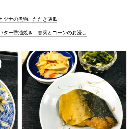
とツナの煮物、たたき胡瓜
バター醤油焼き、春菊とコーンのお浸し