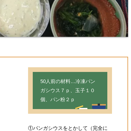
50人前の材料…冷凍パン
ガシウス７ｐ、玉子１０
個、パン粉２ｐ
①パンガシウスをとかして（完全に