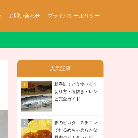
表
お問い合わせ
プライバシーポリシー
人気記事
新巻鮭！どう食べる？
切り方・塩抜き・レシ
ピ完全ガイド
豚のピカタ・スチコン
で作るめちゃ柔らかな
豚肉のピカタレシピ