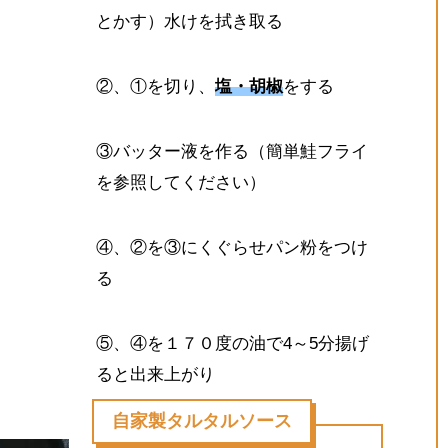
とかす）水けを拭き取る
②、①を切り、
塩・胡椒
をする
③バッター液を作る（簡単鮭フライ
を参照してください）
④、②を③にくぐらせパン粉をつけ
る
⑤、④を１７０度の油で4～5分揚げ
ると出来上がり
自家製タルタルソース