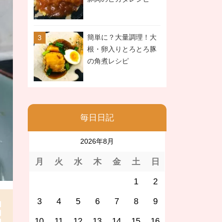
簡単に？大量調理！大
根・卵入りとろとろ豚
の角煮レシピ
毎日日記
2026年8月
月
火
水
木
金
土
日
1
2
3
4
5
6
7
8
9
10
11
12
13
14
15
16