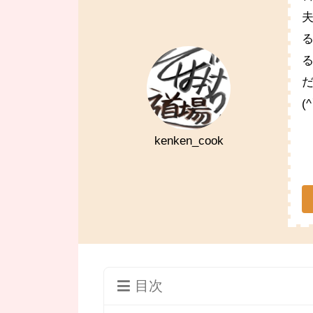
(
kenken_cook
目次