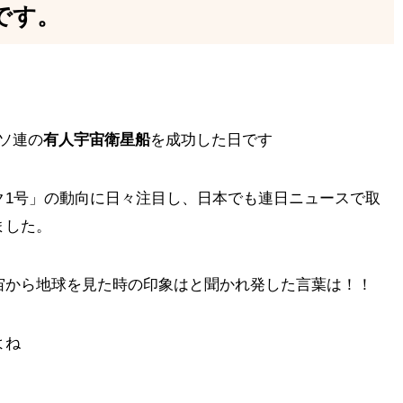
です。
ソ連の
有人宇宙衛星船
を成功した日です
ク1号」の動向に日々注目し、日本でも連日ニュースで取
ました。
宙から地球を見た時の印象はと聞かれ発した言葉は！！
よね