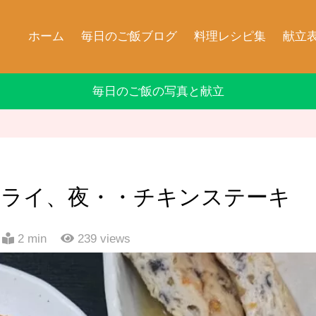
ホーム
毎日のご飯ブログ
料理レシピ集
献立
毎日のご飯の写真と献立
フライ、夜・・チキンステーキ
2 min
239
views