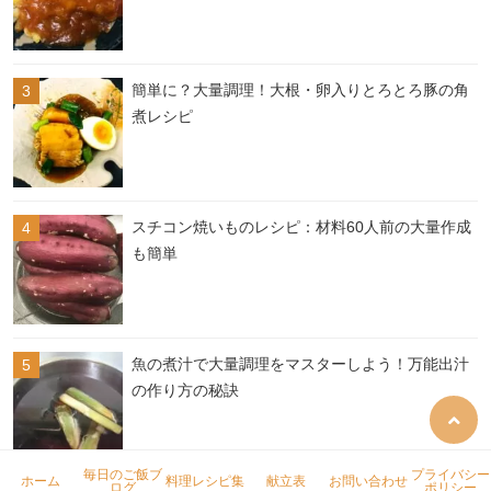
簡単に？大量調理！大根・卵入りとろとろ豚の角
煮レシピ
スチコン焼いものレシピ：材料60人前の大量作成
も簡単
魚の煮汁で大量調理をマスターしよう！万能出汁
の作り方の秘訣
毎日のご飯ブ
プライバシー
ホーム
料理レシピ集
献立表
お問い合わせ
ログ
ポリシー