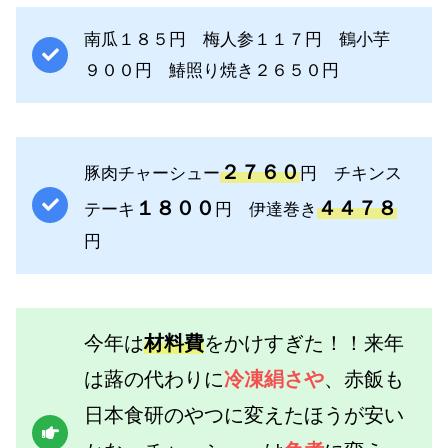
南瓜１８５円 梅人参１１７円 鶴小芋
９００円 鰆照り焼き２６５０円
２７６０
豚肉チャーシュー
円 チキンス
１８００
４４７８
テーキ
円 伊達巻き
円
今年は
材料費
をかけすぎた！！来年
は蕗の代わりに
冷凍
絹さや
、赤飯も
日本食研のやつに変えたほうが安い