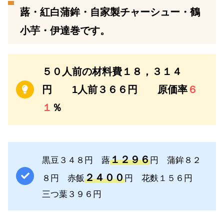
蕗・紅白蒲鉾・自家製チャーシュー・鶴
小芋・伊達巻です。
５０人前の材料費１８，３１４
円 1人前３６６円 原価率
６
１
％
１２９６
黒豆３４８円 蕗
円 蒲鉾８２
２４００
８円 赤飯
円 花麩１５６円
三つ葉３９６円