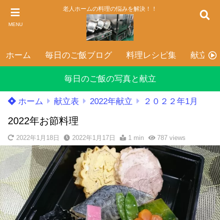
老人ホームの料理の悩みを解決！！
MENU
ホーム
毎日のご飯ブログ
料理レシピ集
献立表
毎日のご飯の写真と献立
ホーム
献立表
2022年献立
２０２２年1月
2022年お節料理
2022年1月18日
2022年1月17日
1 min
787
views